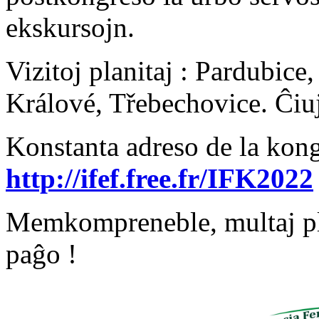
ekskursojn.
Vizitoj planitaj : Pardubice
Králové, Třebechovice. Ĉiuj
Konstanta adreso de la kong
http://ifef.free.fr/IFK2022
Memkompreneble, multaj plia
paĝo !