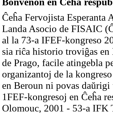
Bonvenon en Ĉeĥa respubl
Ĉeĥa Fervojista Esperanta 
Landa Asocio de FISAIC (Ĉ
al la 73-a IFEF-kongreso 
sia riĉa historio troviĝas 
de Prago, facile atingebla p
organizantoj de la kongreso 
en Beroun ni povas daŭrigi 
1FEF-kongresoj en Ĉeĥa re
Olomouc, 2001 - 53-a IFK T