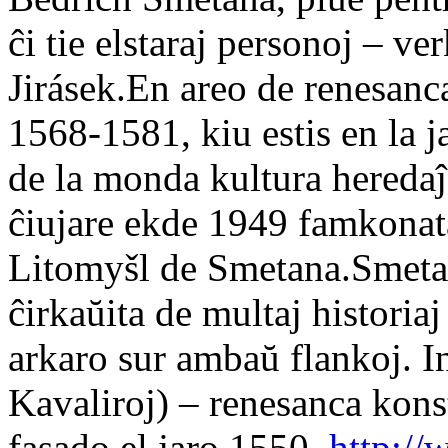
ĉi tie elstaraj personoj – 
Jirásek.En areo de renesanca
1568-1581, kiu estis en la 
de la monda kultura hereda
ĉiujare ekde 1949 famkonata
Litomyšl de Smetana.Smetan
ĉirkaŭita de multaj historia
arkaro sur ambaŭ flankoj. I
Kavaliroj) – renesanca kons
fasado el jaro 1550.
http://