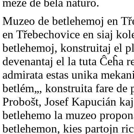
meze de bela naturo.
Muzeo de betlehemoj en Tř
en Třebechovice en siaj kol
betlehemoj, konstruitaj el pl
devenantaj el la tuta Ĉeĥa r
admirata estas unika meka
betlém„, konstruita fare de 
Probošt, Josef Kapucián ka
betlehemo la muzeo propon
betlehemon, kies partojn ri