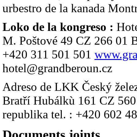
urbestro de la kanada Mont
Loko de la kongreso :
Hote
M. Poštové 49 CZ 266 01 Be
+420 311 501 501
www.gra
hotel@grandberoun.cz
Adreso de LKK Český železn
Bratří Hubálkù 161 CZ 560
republika tel. : +420 602 
Documents joints