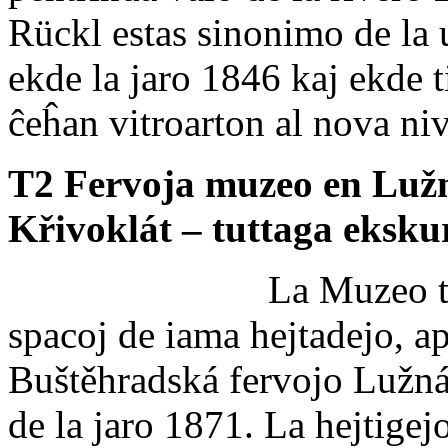
Rückl estas sinonimo de la u
ekde la jaro 1846 kaj ekde t
ĉeĥan vitroarton al nova ni
T2 Fervoja muzeo en Lužn
Křivoklát – tuttaga eksku
La Muzeo t
spacoj de iama hejtadejo, a
Buštěhradská fervojo Lužná –
de la jaro 1871. La hejtigej