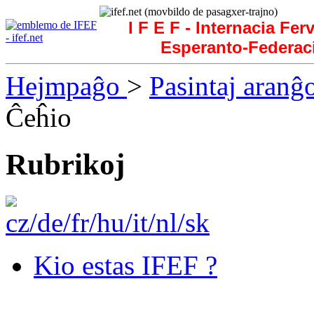
I F E F - Internacia Fer
Esperanto-Federac
Hejmpaĝo
>
Pasintaj aranĝ
Ĉeĥio
Rubrikoj
Kio estas IFEF ?