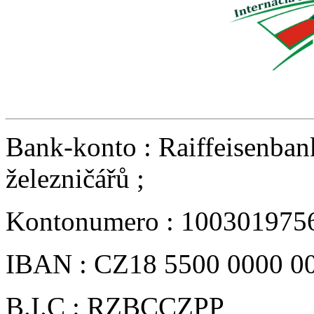
Bank-konto : Raiffeisenbank
železničářů ;
Kontonumero : 1003019756
IBAN : CZ18 5500 0000 00
B.I.C : RZBCCZPP