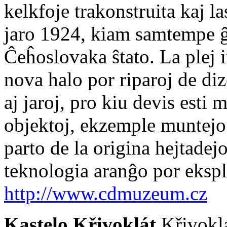
kelkfoje trakonstruita kaj l
jaro 1924, kiam samtempe ĝ
Ĉeĥoslovaka ŝtato. La plej 
nova halo por riparoj de d
aj jaroj, pro kiu devis esti 
objektoj, ekzemple muntejo
parto de la origina hejtadejo
teknologia aranĝo por ekspl
http://www.cdmuzeum.cz
Kastelo Křivoklát
Křivoklá