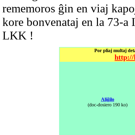
rememoros ĝin en viaj kapoj
kore bonvenataj en la 73-a
LKK !
Por pliaj multaj det
http:/
Aliĝilo
......................
.....
(doc-dosiero 190 ko)