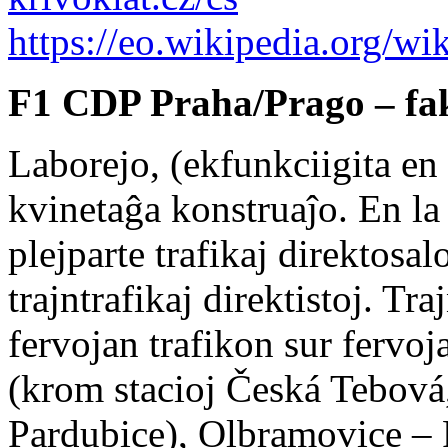
https://eo.wikipedia.org
F1 CDP Praha/Prago – fak
Laborejo, (ekfunkciigita en
kvinetaĝa konstruaĵo. En la t
plejparte trafikaj direktosal
trajntrafikaj direktistoj. Tra
fervojan trafikon sur fervoj
(krom stacioj Česká Tebová,
Pardubice), Olbramovice – 