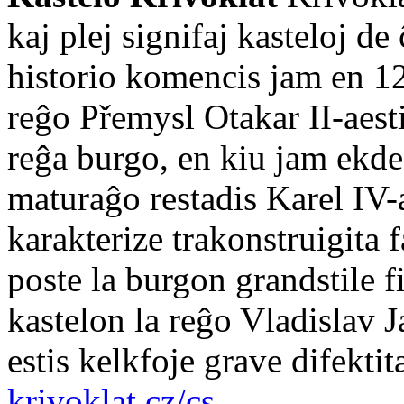
kaj plej signifaj kasteloj de
historio komencis jam en 12
reĝo Přemysl Otakar II-aesti
reĝa burgo, en kiu jam ekd
maturaĝo restadis Karel IV-a
karakterize trakonstruigita f
poste la burgon grandstile fi
kastelon la reĝo Vladislav 
estis kelkfoje grave difekti
krivoklat.cz/cs