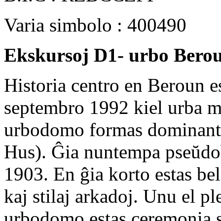
Varia simbolo : 400490
Ekskursoj
D1- urbo Berou
Historia centro en Beroun e
septembro 1992 kiel urba 
urbodomo formas dominanto
Hus). Ĝia nuntempa pseŭdob
1903. En ĝia korto estas be
kaj stilaj arkadoj. Unu el pl
urbodomo estas ceremonia s