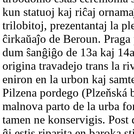
kun statuoj kaj riĉaj ornama
trilobitoj, prezentantaj la pl
ĉirkaŭaĵo de Beroun. Praga 
dum ŝanĝiĝo de 13a kaj 14a 
origina travadejo trans la ri
eniron en la urbon kaj samt
Pilzena pordego (Plzeňská br
malnova parto de la urba fo
tamen ne konservigis. Post 
ĝi estis riparita en baroka st