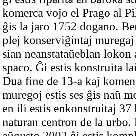
komerca vojo el Prago al Pil
ĝis la jaro 1752 dogano. Be
plej konserviĝintaj murega
sian neanstataŭeblan lokon 
spaco. Ĝi estis konstruita la
Dua fine de 13-a kaj komenc
muregoj estis ses ĝis naŭ met
en ili estis enkonstruitaj 3
naturan centron de la urbo.
aŭgusto 2002 ĝi estis kompl