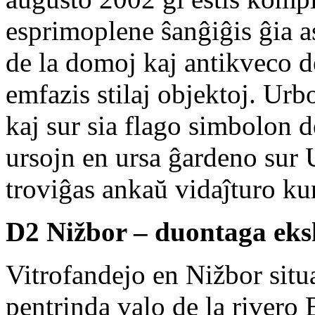
esprimoplene ŝanĝiĝis ĝia as
de la domoj kaj antikveco de
emfazis stilaj objektoj. Ur
kaj sur sia flago simbolon d
ursojn en ursa ĝardeno sur
troviĝas ankaŭ vidaĵturo kun
D2 Nižbor – duontaga eks
Vitrofandejo en Nižbor sit
pentrinda valo de la rivero