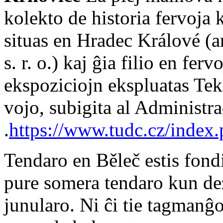
kolekto de historia fervoja
situas en Hradec Králové (
s. r. o.) kaj ĝia filio en fe
ekspoziciojn ekspluatas Tekn
vojo, subigita al Administra
.
https://www.tudc.cz/inde
Tendaro en Běleč estis fondi
pure somera tendaro kun dez
junularo. Ni ĉi tie tagmanĝ