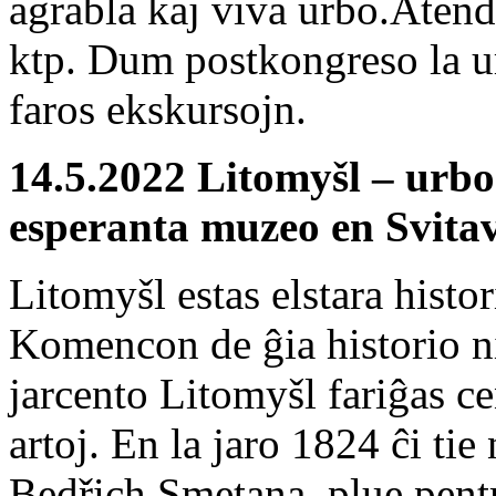
agrabla kaj viva urbo.Atend
ktp. Dum postkongreso la ur
faros ekskursojn.
14.5.2022 Litomyšl – ur
esperanta muzeo en Svita
Litomyšl estas elstara histo
Komencon de ĝia historio ni
jarcento Litomyšl fariĝas ce
artoj. En la jaro 1824 ĉi t
Bedřich Smetana, plue pentr