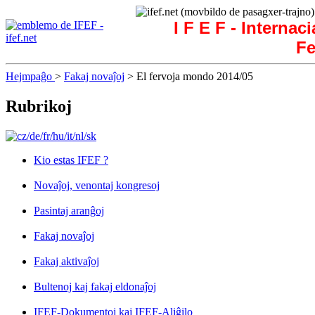
I F E F - Internac
Fe
Hejmpaĝo
>
Fakaj novaĵoj
> El fervoja mondo 2014/05
Rubrikoj
Kio estas IFEF ?
Novaĵoj, venontaj kongresoj
Pasintaj aranĝoj
Fakaj novaĵoj
Fakaj aktivaĵoj
Bultenoj kaj fakaj eldonaĵoj
IFEF-Dokumentoj kaj IFEF-Aliĝilo