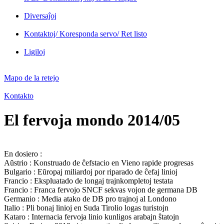
Diversaĵoj
Kontaktoj/ Koresponda servo/ Ret listo
Ligiloj
Mapo de la retejo
Kontakto
El fervoja mondo 2014/05
En dosiero :
Aŭstrio : Konstruado de ĉefstacio en Vieno rapide progresas
Bulgario : Eŭropaj miliardoj por riparado de ĉefaj linioj
Francio : Ekspluatado de longaj trajnkompletoj testata
Francio : Franca fervojo SNCF sekvas vojon de germana DB
Germanio : Media atako de DB pro trajnoj al Londono
Italio : Pli bonaj linioj en Suda Tirolio logas turistojn
Kataro : Internacia fervoja linio kunligos arabajn ŝtatojn