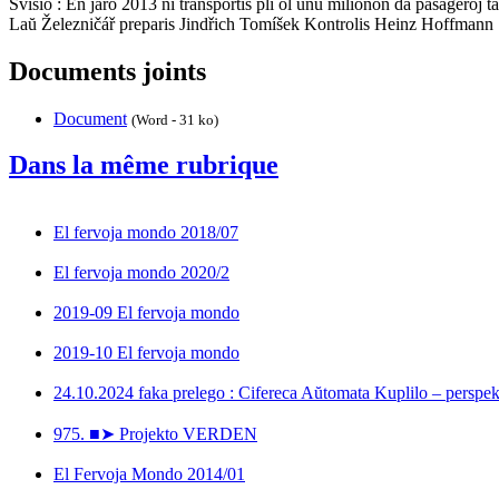
Svisio : En jaro 2013 ni transportis pli ol unu milionon da pasaĝeroj t
Laŭ Železničář preparis Jindřich Tomíšek Kontrolis Heinz Hoffmann
Documents joints
Document
(Word - 31 ko)
Dans la même rubrique
El fervoja mondo 2018/07
El fervoja mondo 2020/2
2019-09 El fervoja mondo
2019-10 El fervoja mondo
24.10.2024 faka prelego : Cifereca Aŭtomata Kuplilo – perspek
975. ■➤ Projekto VERDEN
El Fervoja Mondo 2014/01