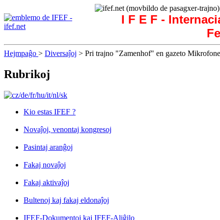
I F E F - Internac
Fe
Hejmpaĝo
>
Diversaĵoj
> Pri trajno "Zamenhof" en gazeto Mikrofon
Rubrikoj
Kio estas IFEF ?
Novaĵoj, venontaj kongresoj
Pasintaj aranĝoj
Fakaj novaĵoj
Fakaj aktivaĵoj
Bultenoj kaj fakaj eldonaĵoj
IFEF-Dokumentoj kaj IFEF-Aliĝilo