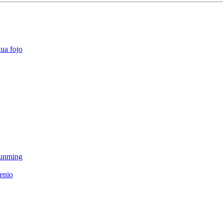
ua fojo
Kunming
enio