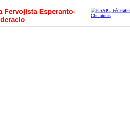
ia Fervojista Esperanto-
deracio
e