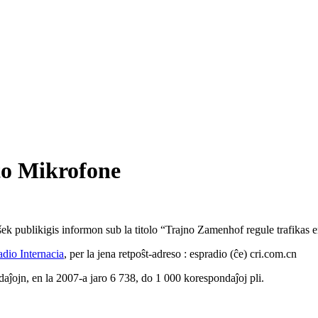
to Mikrofone
k publikigis informon sub la titolo “Trajno Zamenhof regule trafikas 
dio Internacia
, per la jena retpoŝt-adreso : espradio (ĉe) cri.com.cn
aĵojn, en la 2007-a jaro 6 738, do 1 000 korespondaĵoj pli.