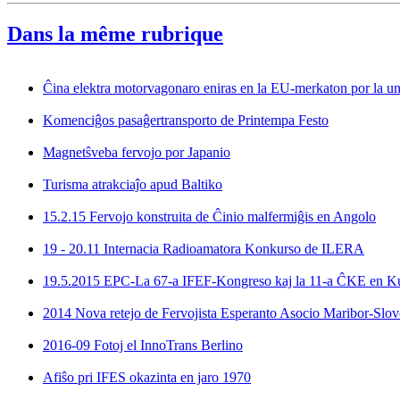
Dans la même rubrique
Ĉina elektra motorvagonaro eniras en la EU-merkaton por la un
Komenciĝos pasaĝertransporto de Printempa Festo
Magnetŝveba fervojo por Japanio
Turisma atrakciaĵo apud Baltiko
15.2.15 Fervojo konstruita de Ĉinio malfermiĝis en Angolo
19 - 20.11 Internacia Radioamatora Konkurso de ILERA
19.5.2015 EPC-La 67-a IFEF-Kongreso kaj la 11-a ĈKE en 
2014 Nova retejo de Fervojista Esperanto Asocio Maribor-Slov
2016-09 Fotoj el InnoTrans Berlino
Afiŝo pri IFES okazinta en jaro 1970