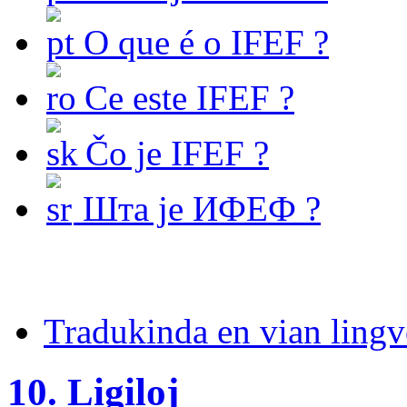
O que é o IFEF ?
Ce este IFEF ?
Čo je IFEF ?
Шта је ИФЕФ ?
Tradukinda en vian ling
10. Ligiloj