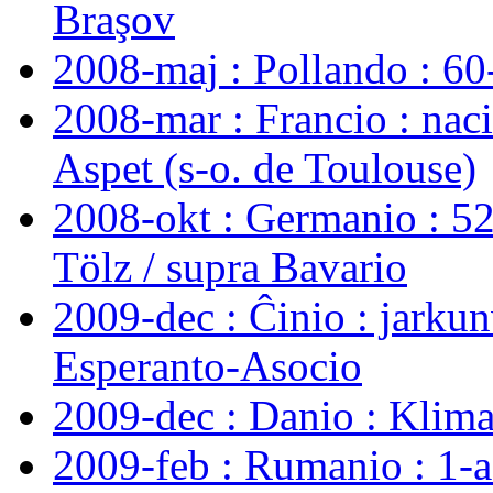
Braşov
2008-maj : Pollando : 6
2008-mar : Francio : nac
Aspet (s-o. de Toulouse)
2008-okt : Germanio : 5
Tölz / supra Bavario
2009-dec : Ĉinio : jarku
Esperanto-Asocio
2009-dec : Danio : Klim
2009-feb : Rumanio : 1-