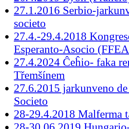
27.1.2016 Serbio-jarkunv
societo
27.4.-29.4.2018 Kongreso
Esperanto-Asocio (FFEA
27.4.2024 Ĉeĥio- faka r
Třemšínem
27.6.2015 jarkunveno de 
Societo
28-29.4.2018 Malferma t
28-30.06.2019 Hungario-