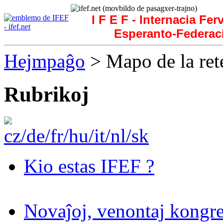
I F E F - Internacia Fer
Esperanto-Federac
Hejmpaĝo
> Mapo de la ret
Rubrikoj
Kio estas IFEF ?
Novaĵoj, venontaj kongre