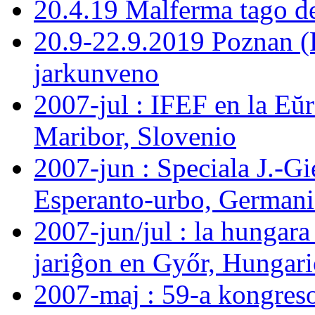
20.4.19 Malferma tago d
20.9-22.9.2019 Poznan (
jarkunveno
2007-jul : IFEF en la E
Maribor, Slovenio
2007-jun : Speciala J.-G
Esperanto-urbo, German
2007-jun/jul : la hungara
jariĝon en Győr, Hungar
2007-maj : 59-a kongreso