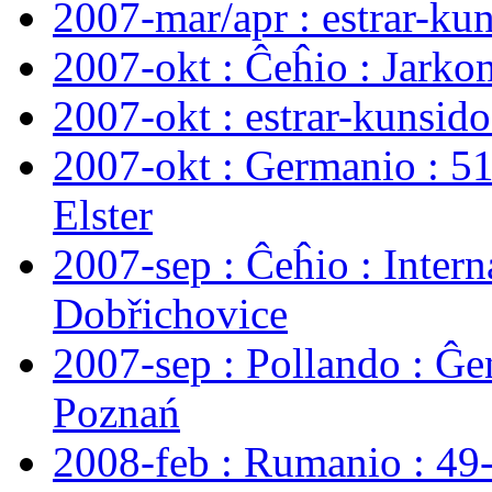
2007-mar/apr : estrar-kuns
2007-okt : Ĉeĥio : Jarko
2007-okt : estrar-kunsid
2007-okt : Germanio : 5
Elster
2007-sep : Ĉeĥio : Inter
Dobřichovice
2007-sep : Pollando : Ĝ
Poznań
2008-feb : Rumanio : 49