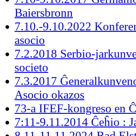
Baiersbronn
7.10.-9.10.2022 Konferen
asocio
7.2.2018 Serbio-jarkunve
societo
7.3.2017 Ĝeneralkunveno
Asocio okazos
73-a IFEF-kongreso en 
7:11-9.11.2014 Ĉeĥio : J
8.11-11.11.2024 Bad Els