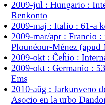
2009-jul : Hungario : Int
Renkonto
2009-maj : Italio : 61-a 
2009-mar/apr : Francio :
Plounéour-Ménez (apud M
2009-okt : Ĉeĥio : Inter
2009-okt : Germanio : 5
Ems
2010-aŭg : Jarkunveno de
Asocio en la urbo Dando