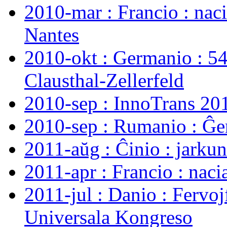
2010-mar : Francio : nac
Nantes
2010-okt : Germanio : 5
Clausthal-Zellerfeld
2010-sep : InnoTrans 20
2010-sep : Rumanio : Ĝe
2011-aŭg : Ĉinio : jark
2011-apr : Francio : nac
2011-jul : Danio : Fervo
Universala Kongreso