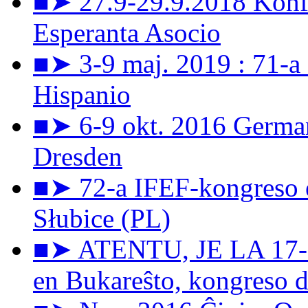
■➤ 27.9-29.9.2018 Konfe
Esperanta Asocio
■➤ 3-9 maj. 2019 : 71-a
Hispanio
■➤ 6-9 okt. 2016 Germa
Dresden
■➤ 72-a IFEF-kongreso e
Słubice (PL)
■➤ ATENTU, JE LA 17-a 
en Bukareŝto, kongreso