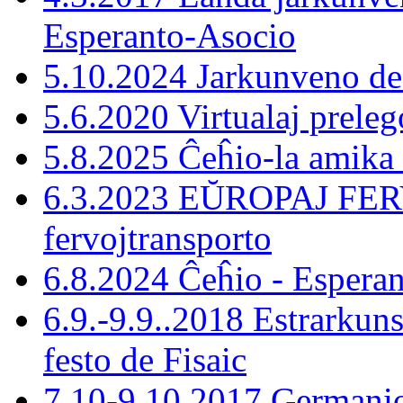
Esperanto-Asocio
5.10.2024 Jarkunveno d
5.6.2020 Virtualaj preleg
5.8.2025 Ĉeĥio-la amika
6.3.2023 EŬROPAJ FERV
fervojtransporto
6.8.2024 Ĉeĥio - Esperan
6.9.-9.9..2018 Estrarkun
festo de Fisaic
7.10-9.10.2017 Germani