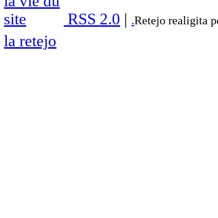
RSS 2.0
|
.
Retejo realigita 
la retejo