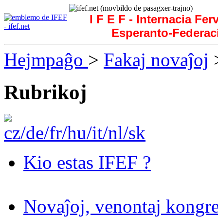
I F E F - Internacia Fer
Esperanto-Federac
Hejmpaĝo
>
Fakaj novaĵoj
>
Rubrikoj
Kio estas IFEF ?
Novaĵoj, venontaj kongre