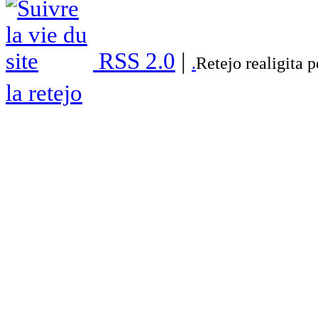
RSS 2.0
|
.
Retejo realigita 
la retejo