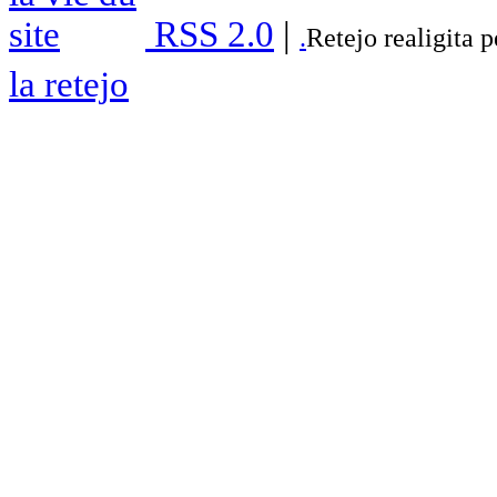
RSS 2.0
|
.
Retejo realigita 
la retejo