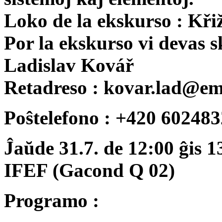
Loko de la ekskurso : Kři
Por la ekskurso vi devas sk
Ladislav Kovář
Retadreso : kovar.lad@em
Poŝtelefono : +420 6024
Ĵaŭde 31.7. de 12:00 ĝis 
IFEF (Gacond Q 02)
Programo :