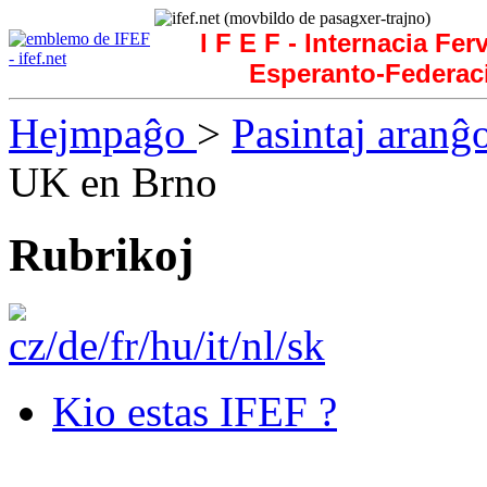
I F E F - Internacia Fer
Esperanto-Federac
Hejmpaĝo
>
Pasintaj aranĝ
UK en Brno
Rubrikoj
Kio estas IFEF ?