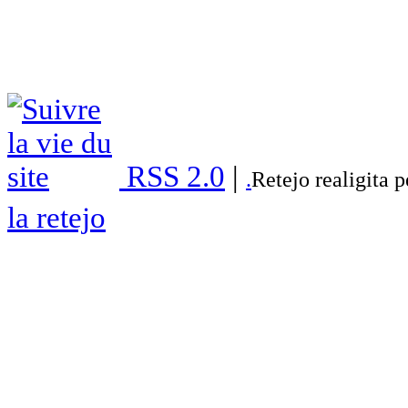
RSS 2.0
|
.
Retejo realigita 
la retejo