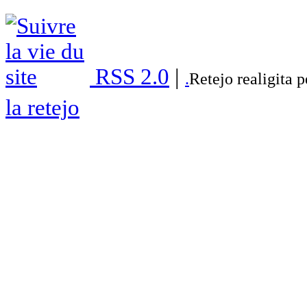
RSS 2.0
|
.
Retejo realigita 
la retejo