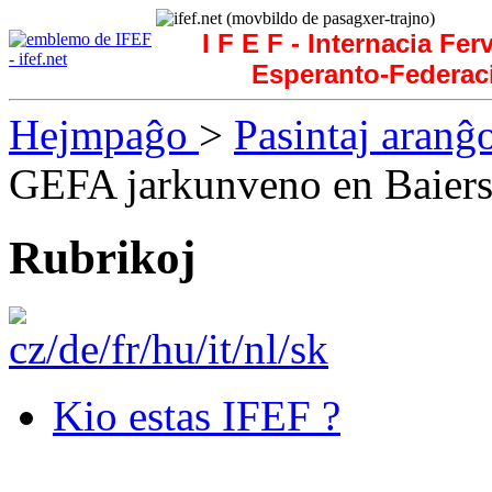
I F E F - Internacia Fer
Esperanto-Federac
Hejmpaĝo
>
Pasintaj aranĝ
GEFA jarkunveno en Baier
Rubrikoj
Kio estas IFEF ?