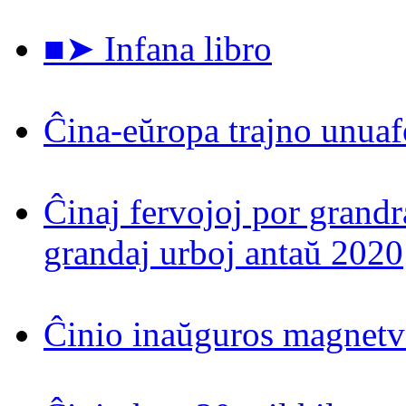
■➤ Infana libro
Ĉina-eŭropa trajno unuaf
Ĉinaj fervojoj por grand
grandaj urboj antaŭ 2020
Ĉinio inaŭguros magnetv