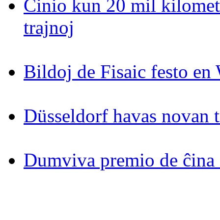
Ĉinio kun 20 mil kilomet
trajnoj
Bildoj de Fisaic festo en
Düsseldorf havas novan 
Dumviva premio de ĉina 