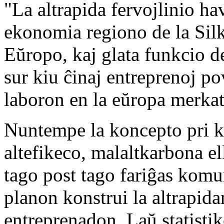
"La altrapida fervojlinio ha
ekonomia regiono de la Silk
Eŭropo, kaj glata funkcio d
sur kiu ĉinaj entreprenoj po
laboron en la eŭropa merkat
Nuntempe la koncepto pri k
altefikeco, malaltkarbona el
tago post tago fariĝas komu
planon konstrui la altrapid
entreprenadon. Laŭ statistik