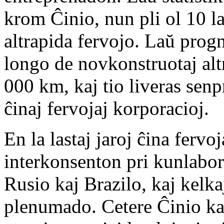
krom Ĉinio, nun pli ol 10 l
altrapida fervojo. Laŭ progn
longo de novkonstruotaj altr
000 km, kaj tio liveras sen
ĉinaj fervojaj korporacioj.
En la lastaj jaroj ĉina ferv
interkonsenton pri kunlabo
Rusio kaj Brazilo, kaj kelk
plenumado. Cetere Ĉinio ka