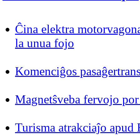
Ĉina elektra motorvagona
la unua fojo
Komenciĝos pasaĝertrans
Magnetŝveba fervojo por
Turisma atrakciaĵo apud 