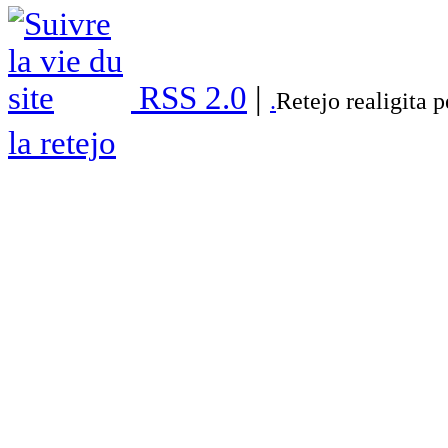
RSS 2.0
|
.
Retejo realigita 
la retejo