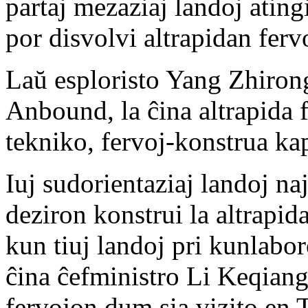
partaj mezaziaj landoj ati
por disvolvi altrapidan ferv
Laŭ esploristo Yang Zhirong 
Anbound, la ĉina altrapida 
tekniko, fervoj-konstrua kap
Iuj sudorientaziaj landoj na
deziron konstrui la altrapid
kun tiuj landoj pri kunlabo
ĉina ĉefministro Li Keqiang 
fervojon dum sia vizito en 