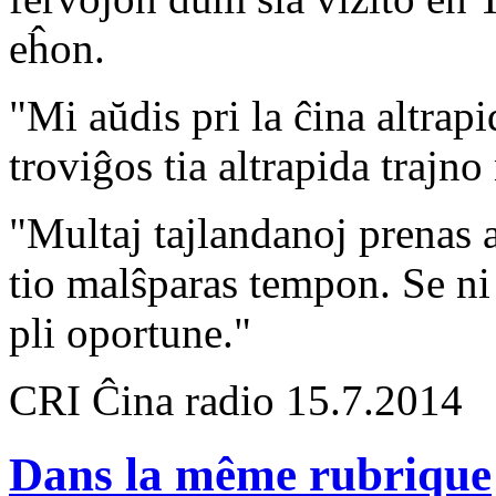
eĥon.
"Mi aŭdis pri la ĉina altrap
troviĝos tia altrapida trajno
"Multaj tajlandanoj prenas 
tio malŝparas tempon. Se ni 
pli oportune."
CRI Ĉina radio 15.7.2014
Dans la même rubrique