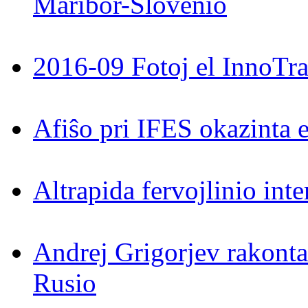
Maribor-Slovenio
2016-09 Fotoj el InnoTra
Afiŝo pri IFES okazinta 
Altrapida fervojlinio int
Andrej Grigorjev rakontas
Rusio