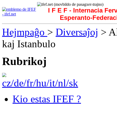
I F E F - Internacia Fer
Esperanto-Federac
Hejmpaĝo
>
Diversaĵoj
> Al
kaj Istanbulo
Rubrikoj
Kio estas IFEF ?