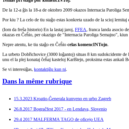
Temas pri staĝo por komencINToj.
De la 12-a ĝis la 18-a de oktobro 2009 okazos Internacia Paroliga S
Por kiu ? La celo de tiu staĝo estas konkreta uzado de la scioj lernita
(Iom da freŝa historio) En la lastaj jaroj,
FFEA
, franca landa asocio d
okazas en Ĉeĥio, per okazigo de "Internacia Paroliga Semajno", kiun
Nepre atentu, ke tiu staĝo en Ĉeĥio
celas komencINTojn
.
La urbeto Dobřichovice (3000 loĝantoj) situas 8 km sudokcidente de la
unu el la plej konataj ĉeĥaj kasteloj Karlštejn, proksima estas ankaŭ
Se vi interesiĝas,
kontaktiĝu kun ni
.
Dans la même rubrique
15.3.2023 Kroatio-Ĝenerala kunveno en urbo Zagreb
26.8.2017 Bograĉfest 2017 - en Lendava, Slovenio
29.4 2017 MALFERMA TAGO de oficejo UEA