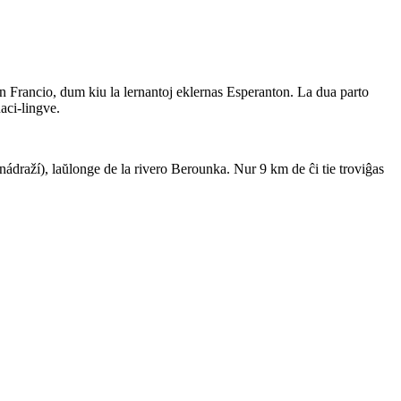
en Francio, dum kiu la lernantoj eklernas Esperanton. La dua parto
aci-lingve.
nádraží), laŭlonge de la rivero Berounka. Nur 9 km de ĉi tie troviĝas