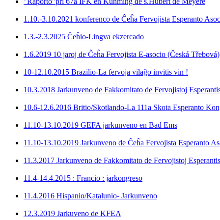
"Raporto"pri 67a IFK en Kunming de s.Hubert de Meyere
1.10.-3.10.2021 konferenco de Ĉeĥa Fervojista Esperanto Asoc
1.3.-2.3.2025 Ĉeĥio-Lingva ekzercado
1.6.2019 10 jaroj de Ĉeĥa Fervojista E-asocio (Česká Třebová)
10-12.10.2015 Brazilio-La fervoja vilaĝo invitis vin !
10.3.2018 Jarkunveno de Fakkomitato de Fervojistoj Esperantis
10.6-12.6.2016 Britio/Skotlando-La 111a Skota Esperanto Kon
11.10-13.10.2019 GEFA jarkunveno en Bad Ems
11.10-13.10.2019 Jarkunveno de Ĉeĥa Fervojista Esperanto As
11.3.2017 Jarkunveno de Fakkomitato de Fervojistoj Esperantis
11.4-14.4.2015 : Francio : jarkongreso
11.4.2016 Hispanio/Katalunio- Jarkunveno
12.3.2019 Jarkuveno de KFEA