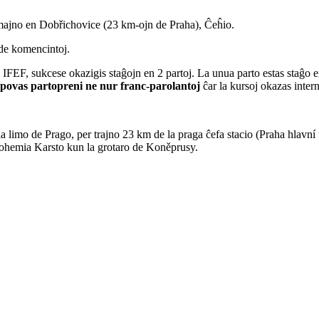
emajno en Dobřichovice (23 km-ojn de Praha), Ĉeĥio.
j de komencintoj.
e IFEF, sukcese okazigis staĝojn en 2 partoj. La unua parto estas staĝo 
povas partopreni ne nur franc-parolantoj
ĉar la kursoj okazas intern
 limo de Prago, per trajno 23 km de la praga ĉefa stacio (Praha hlavní 
 Bohemia Karsto kun la grotaro de Koněprusy.