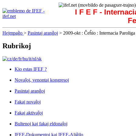
I F E F - Internac
Fe
Hejmpaĝo
>
Pasintaj aranĝoj
> 2009-okt : Ĉeĥio : Internacia Parolig
Rubrikoj
Kio estas IFEF ?
Novaĵoj, venontaj kongresoj
Pasintaj aranĝoj
Fakaj novaĵoj
Fakaj aktivaĵoj
Bultenoj kaj fakaj eldonaĵoj
IFEF-Dokumentoj kaj IFEF-Aliĝilo