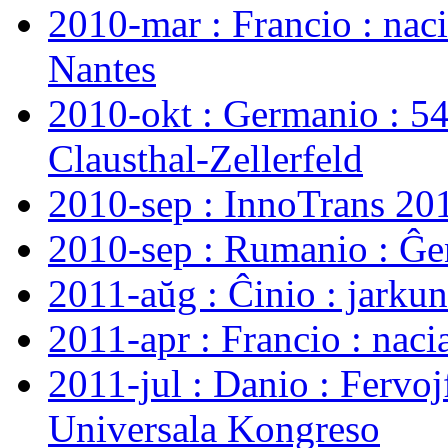
2010-mar : Francio : nac
Nantes
2010-okt : Germanio : 5
Clausthal-Zellerfeld
2010-sep : InnoTrans 20
2010-sep : Rumanio : Ĝe
2011-aŭg : Ĉinio : jark
2011-apr : Francio : nac
2011-jul : Danio : Fervo
Universala Kongreso