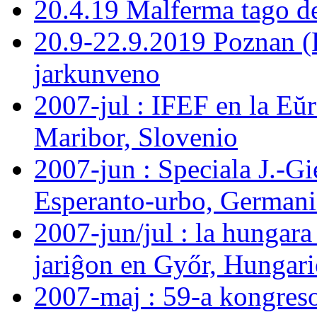
20.4.19 Malferma tago d
20.9-22.9.2019 Poznan (
jarkunveno
2007-jul : IFEF en la E
Maribor, Slovenio
2007-jun : Speciala J.-G
Esperanto-urbo, German
2007-jun/jul : la hungara
jariĝon en Győr, Hungar
2007-maj : 59-a kongreso