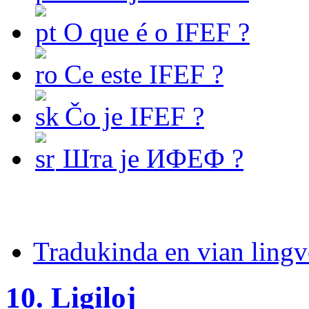
O que é o IFEF ?
Ce este IFEF ?
Čo je IFEF ?
Шта је ИФЕФ ?
Tradukinda en vian ling
10. Ligiloj