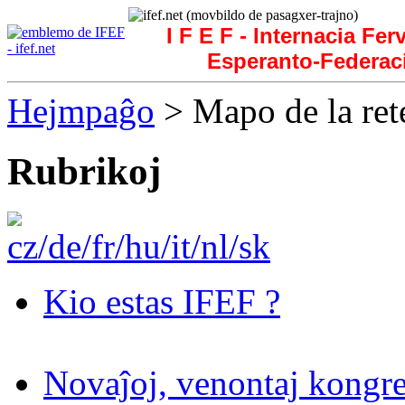
I F E F - Internacia Fer
Esperanto-Federac
Hejmpaĝo
> Mapo de la ret
Rubrikoj
Kio estas IFEF ?
Novaĵoj, venontaj kongre