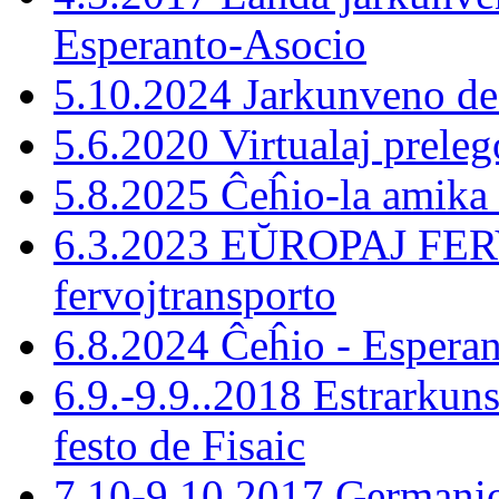
Esperanto-Asocio
5.10.2024 Jarkunveno d
5.6.2020 Virtualaj preleg
5.8.2025 Ĉeĥio-la amika
6.3.2023 EŬROPAJ FERV
fervojtransporto
6.8.2024 Ĉeĥio - Esperan
6.9.-9.9..2018 Estrarkun
festo de Fisaic
7.10-9.10.2017 Germani