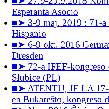
■➤ 27.9-29.9.2018 Konfe
Esperanta Asocio
■➤ 3-9 maj. 2019 : 71-a
Hispanio
■➤ 6-9 okt. 2016 Germa
Dresden
■➤ 72-a IFEF-kongreso e
Słubice (PL)
■➤ ATENTU, JE LA 17-a 
en Bukareŝto, kongreso