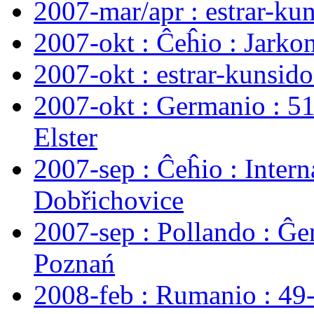
2007-mar/apr : estrar-kuns
2007-okt : Ĉeĥio : Jarko
2007-okt : estrar-kunsid
2007-okt : Germanio : 5
Elster
2007-sep : Ĉeĥio : Inter
Dobřichovice
2007-sep : Pollando : Ĝ
Poznań
2008-feb : Rumanio : 49