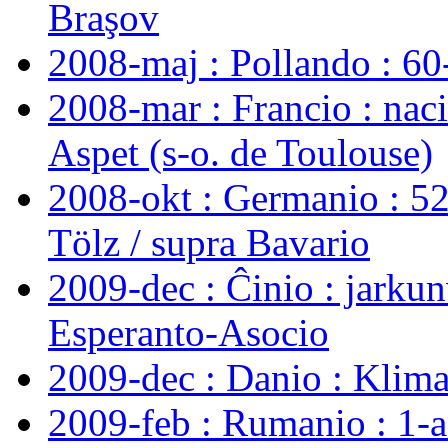
Braşov
2008-maj : Pollando : 6
2008-mar : Francio : nac
Aspet (s-o. de Toulouse)
2008-okt : Germanio : 5
Tölz / supra Bavario
2009-dec : Ĉinio : jarku
Esperanto-Asocio
2009-dec : Danio : Klim
2009-feb : Rumanio : 1-