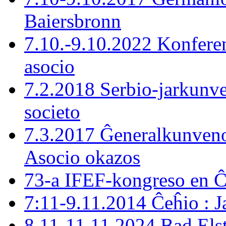
Baiersbronn
7.10.-9.10.2022 Konferen
asocio
7.2.2018 Serbio-jarkunve
societo
7.3.2017 Ĝeneralkunveno
Asocio okazos
73-a IFEF-kongreso en 
7:11-9.11.2014 Ĉeĥio : J
8.11-11.11.2024 Bad Els