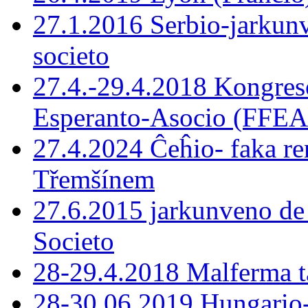
27.1.2016 Serbio-jarkunv
societo
27.4.-29.4.2018 Kongreso
Esperanto-Asocio (FFEA
27.4.2024 Ĉeĥio- faka r
Třemšínem
27.6.2015 jarkunveno de 
Societo
28-29.4.2018 Malferma t
28-30.06.2019 Hungario-