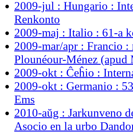
2009-jul : Hungario : Int
Renkonto
2009-maj : Italio : 61-a 
2009-mar/apr : Francio :
Plounéour-Ménez (apud M
2009-okt : Ĉeĥio : Inter
2009-okt : Germanio : 5
Ems
2010-aŭg : Jarkunveno de
Asocio en la urbo Dando