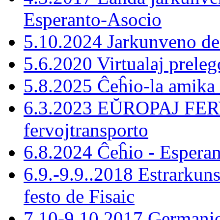
Esperanto-Asocio
5.10.2024 Jarkunveno d
5.6.2020 Virtualaj preleg
5.8.2025 Ĉeĥio-la amika
6.3.2023 EŬROPAJ FERV
fervojtransporto
6.8.2024 Ĉeĥio - Esperan
6.9.-9.9..2018 Estrarkun
festo de Fisaic
7.10-9.10.2017 Germani