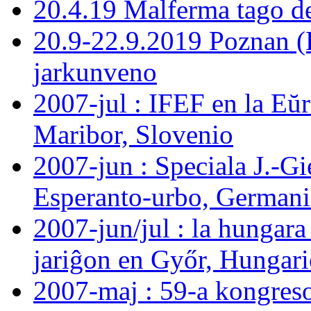
20.4.19 Malferma tago d
20.9-22.9.2019 Poznan (
jarkunveno
2007-jul : IFEF en la E
Maribor, Slovenio
2007-jun : Speciala J.-G
Esperanto-urbo, German
2007-jun/jul : la hungara
jariĝon en Győr, Hungar
2007-maj : 59-a kongreso