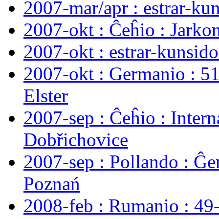
2007-mar/apr : estrar-kuns
2007-okt : Ĉeĥio : Jarko
2007-okt : estrar-kunsid
2007-okt : Germanio : 5
Elster
2007-sep : Ĉeĥio : Inter
Dobřichovice
2007-sep : Pollando : Ĝ
Poznań
2008-feb : Rumanio : 49