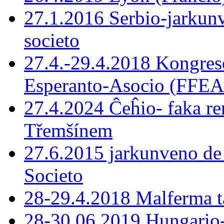
27.1.2016 Serbio-jarkunv
societo
27.4.-29.4.2018 Kongreso
Esperanto-Asocio (FFEA
27.4.2024 Ĉeĥio- faka r
Třemšínem
27.6.2015 jarkunveno de 
Societo
28-29.4.2018 Malferma t
28-30.06.2019 Hungario-