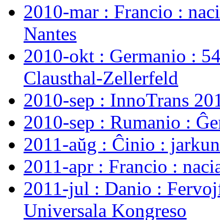
2010-mar : Francio : nac
Nantes
2010-okt : Germanio : 5
Clausthal-Zellerfeld
2010-sep : InnoTrans 20
2010-sep : Rumanio : Ĝe
2011-aŭg : Ĉinio : jark
2011-apr : Francio : nac
2011-jul : Danio : Fervo
Universala Kongreso