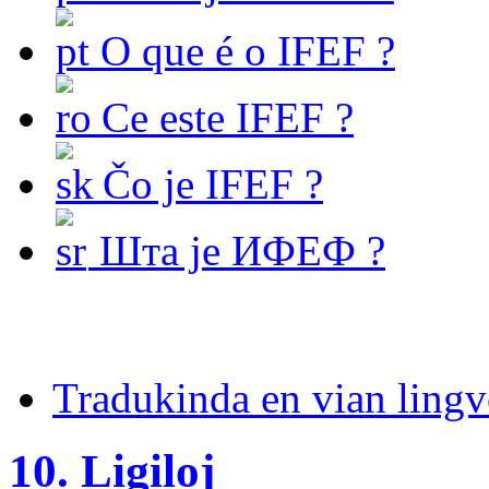
O que é o IFEF ?
Ce este IFEF ?
Čo je IFEF ?
Шта је ИФЕФ ?
Tradukinda en vian ling
10. Ligiloj