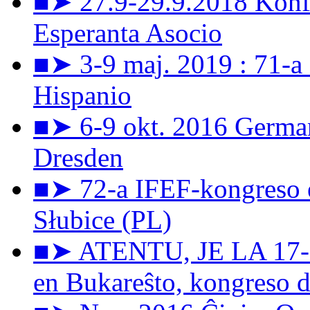
■➤ 27.9-29.9.2018 Konfe
Esperanta Asocio
■➤ 3-9 maj. 2019 : 71-a
Hispanio
■➤ 6-9 okt. 2016 Germa
Dresden
■➤ 72-a IFEF-kongreso e
Słubice (PL)
■➤ ATENTU, JE LA 17-a 
en Bukareŝto, kongreso