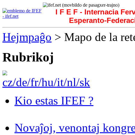
I F E F - Internacia Fer
Esperanto-Federac
Hejmpaĝo
> Mapo de la ret
Rubrikoj
Kio estas IFEF ?
Novaĵoj, venontaj kongre