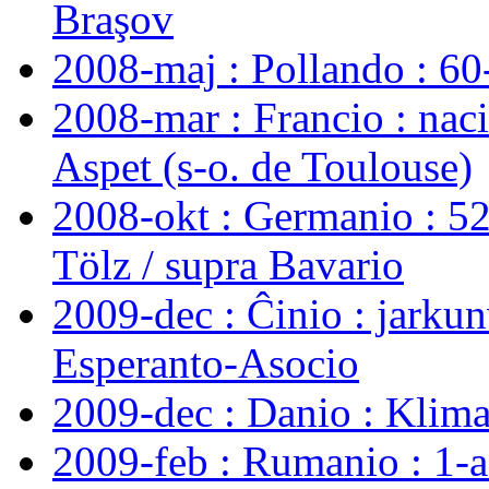
Braşov
2008-maj : Pollando : 6
2008-mar : Francio : nac
Aspet (s-o. de Toulouse)
2008-okt : Germanio : 5
Tölz / supra Bavario
2009-dec : Ĉinio : jarku
Esperanto-Asocio
2009-dec : Danio : Klim
2009-feb : Rumanio : 1-