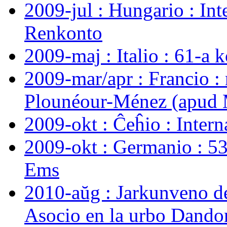
2009-jul : Hungario : Int
Renkonto
2009-maj : Italio : 61-a 
2009-mar/apr : Francio :
Plounéour-Ménez (apud M
2009-okt : Ĉeĥio : Inter
2009-okt : Germanio : 5
Ems
2010-aŭg : Jarkunveno de
Asocio en la urbo Dando