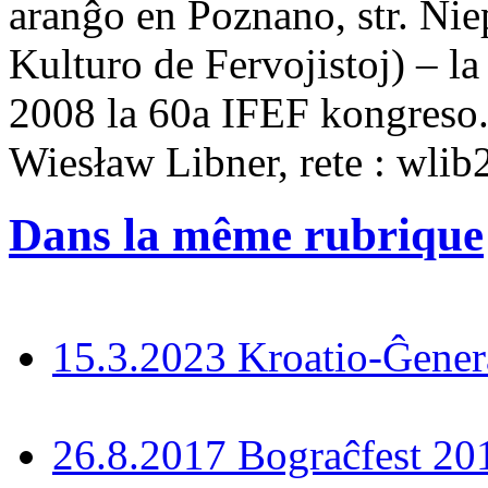
aranĝo en Poznano, str. Ni
Kulturo de Fervojistoj) – la
2008 la 60a IFEF kongreso. 
Wiesław Libner, rete : wli
Dans la même rubrique
15.3.2023 Kroatio-Ĝener
26.8.2017 Bograĉfest 20