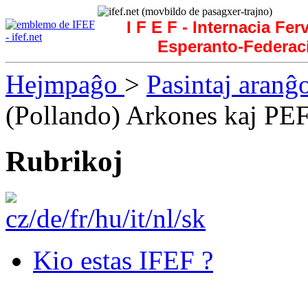
I F E F - Internacia Fer
Esperanto-Federac
Hejmpaĝo
>
Pasintaj aranĝ
(Pollando) Arkones kaj PE
Rubrikoj
Kio estas IFEF ?