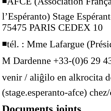
◾AFCE (Association França
l’Espéranto) Stage Espéran
75475 PARIS CEDEX 10
◾tél. : Mme Lafargue (Prési
M Dardenne +33-(0)6 29 43 
venir / aliĝilo en alkrocita
(stage.esperanto-afce) chez/
Documents joints