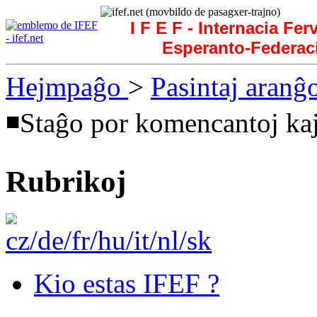
I F E F - Internacia Fer
Esperanto-Federac
Hejmpaĝo
>
Pasintaj aranĝ
◾Staĝo por komencantoj kaj
Rubrikoj
Kio estas IFEF ?