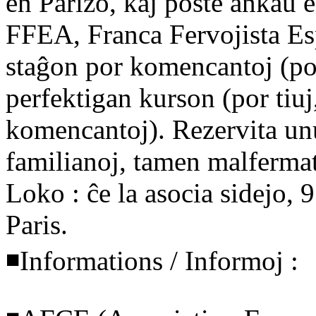
en Parizo, kaj poste ankaŭ e
FFEA, Franca Fervojista Es
staĝon por komencantoj (por 
perfektigan kurson (por tiuj
komencantoj). Rezervita unu
familianoj, tamen malfermata
Loko : ĉe la asocia sidejo,
Paris.
◾Informations / Informoj :