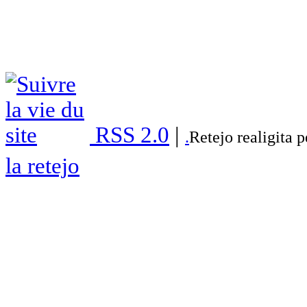
RSS 2.0
|
.
Retejo realigita 
la retejo