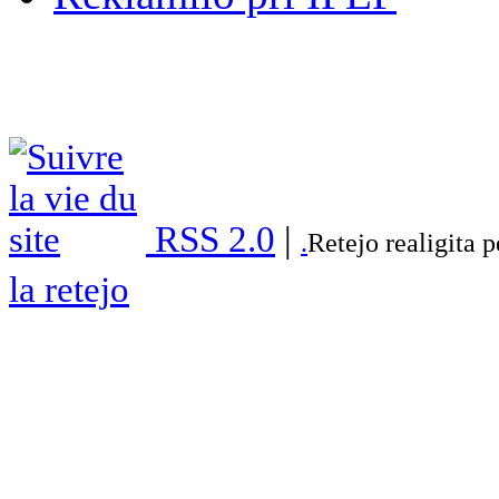
RSS 2.0
|
.
Retejo realigita 
la retejo