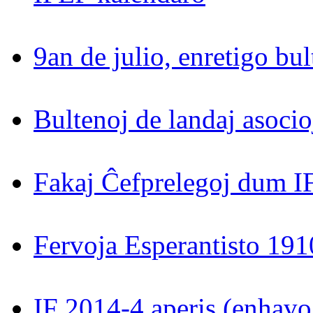
9an de julio, enretigo bul
Bultenoj de landaj asocio
Fakaj Ĉefprelegoj dum 
Fervoja Esperantisto 19
IF 2014-4 aperis (enhavo e