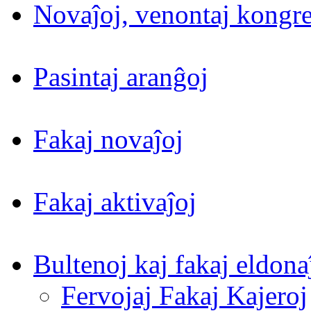
Novaĵoj, venontaj kongre
Pasintaj aranĝoj
Fakaj novaĵoj
Fakaj aktivaĵoj
Bultenoj kaj fakaj eldona
Fervojaj Fakaj Kajeroj