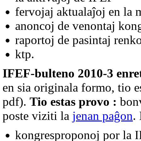
fervojaj aktualaĵoj en la
anoncoj de venontaj kon
raportoj de pasintaj renk
ktp.
IFEF-bulteno 2010-3 enret
en sia originala formo, tio e
pdf).
Tio estas provo :
bon
poste viziti la
jenan paĝon
.
kongresproponoj por la 