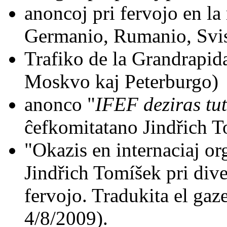
anoncoj pri fervojo en la
Germanio, Rumanio, Svis
Trafiko de la Grandrapida
Moskvo kaj Peterburgo)
anonco "
IFEF deziras tu
ĉefkomitatano Jindřich T
"Okazis en internaciaj or
Jindřich Tomíšek pri div
fervojo. Tradukita el gaz
4/8/2009).