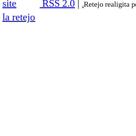
RSS 2.0
|
.
Retejo realigita 
la retejo