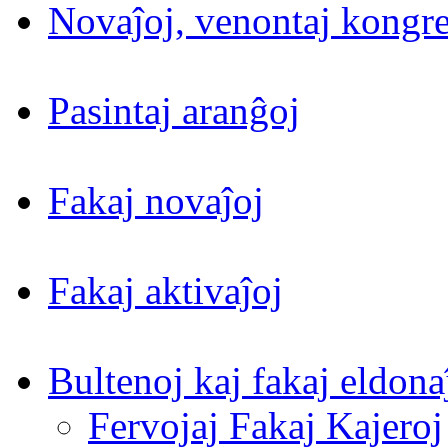
Novaĵoj, venontaj kongre
Pasintaj aranĝoj
Fakaj novaĵoj
Fakaj aktivaĵoj
Bultenoj kaj fakaj eldona
Fervojaj Fakaj Kajeroj