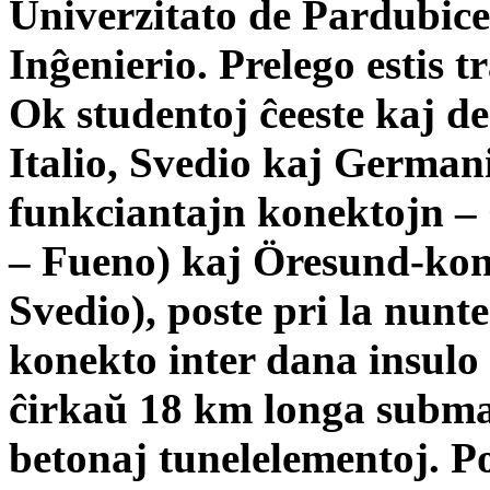
Univerzitato de Pardubice
Inĝenierio. Prelego estis t
Ok studentoj ĉeeste kaj dek
Italio, Svedio kaj German
funkciantajn konektojn –
– Fueno) kaj Öresund-ko
Svedio), poste pri la nun
konekto inter dana insul
ĉirkaŭ 18 km longa subma
betonaj tunelelementoj. Po