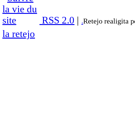
RSS 2.0
|
.
Retejo realigita 
la retejo