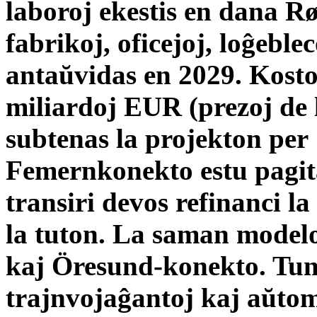
laboroj ekestis en dana 
fabrikoj, oficejoj, loĝebl
antaŭvidas en 2029. Kostoj
miliardoj EUR (prezoj de 
subtenas la projekton per
Femernkonekto estu pagita
transiri devos refinanci la
la tuton. La saman modelo
kaj Öresund-konekto. Tun
trajnvojaĝantoj kaj aŭtomo