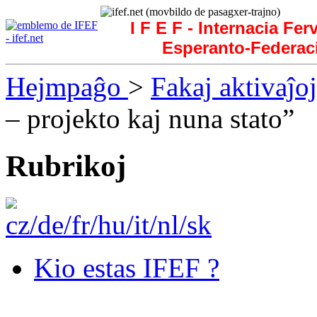
I F E F - Internacia Fer
Esperanto-Federac
Hejmpaĝo
>
Fakaj aktivaĵoj
– projekto kaj nuna stato”
Rubrikoj
Kio estas IFEF ?