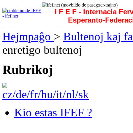
I F E F - Internacia Fer
Esperanto-Federac
Hejmpaĝo
>
Bultenoj kaj f
enretigo bultenoj
Rubrikoj
Kio estas IFEF ?