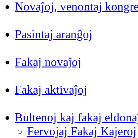
Novaĵoj, venontaj kongre
Pasintaj aranĝoj
Fakaj novaĵoj
Fakaj aktivaĵoj
Bultenoj kaj fakaj eldona
Fervojaj Fakaj Kajeroj