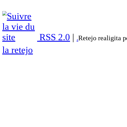
RSS 2.0
|
.
Retejo realigita 
la retejo