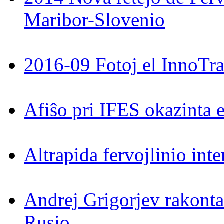
Maribor-Slovenio
2016-09 Fotoj el InnoTra
Afiŝo pri IFES okazinta 
Altrapida fervojlinio int
Andrej Grigorjev rakontas
Rusio