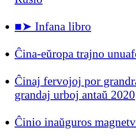
■➤ Infana libro
Ĉina-eŭropa trajno unuaf
Ĉinaj fervojoj por grand
grandaj urboj antaŭ 2020
Ĉinio inaŭguros magnetv