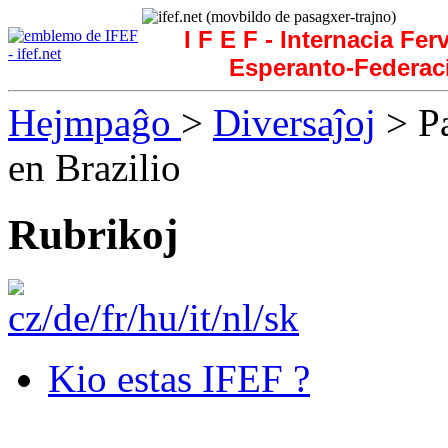
I F E F - Internacia Fer
Esperanto-Federac
Hejmpaĝo
>
Diversaĵoj
> Pa
en Brazilio
Rubrikoj
Kio estas IFEF ?