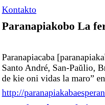
Kontakto
Paranapiakobo La fer
Paranapiacaba [paranapiaka
Santo André, San-Paŭlio, B
de kie oni vidas la maro” en
http://paranapiakabaespera