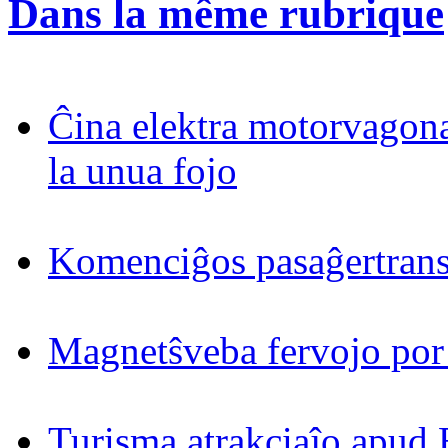
Dans la même rubrique
Ĉina elektra motorvagona
la unua fojo
Komenciĝos pasaĝertrans
Magnetŝveba fervojo por
Turisma atrakciaĵo apud 