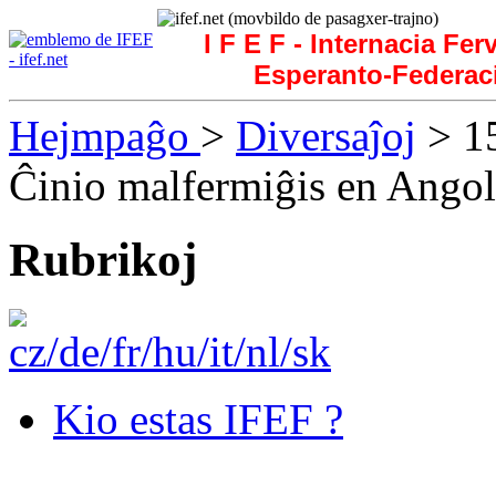
I F E F - Internacia Fer
Esperanto-Federac
Hejmpaĝo
>
Diversaĵoj
> 15
Ĉinio malfermiĝis en Ango
Rubrikoj
Kio estas IFEF ?