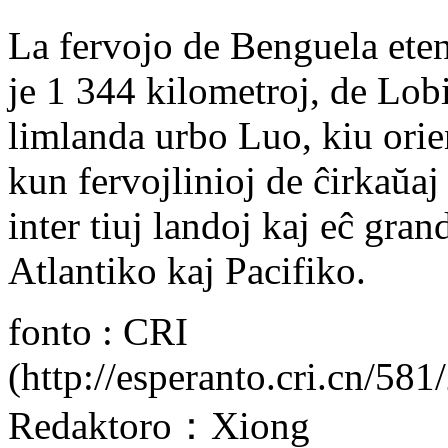
La fervojo de Benguela eten
je 1 344 kilometroj, de Lobi
limlanda urbo Luo, kiu ori
kun fervojlinioj de ĉirkaŭaj
inter tiuj landoj kaj eĉ gra
Atlantiko kaj Pacifiko.
fonto : CRI
(http://esperanto.cri.cn/5
Redaktoro：Xiong