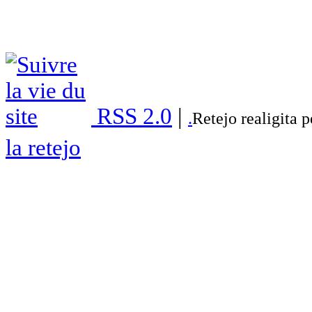
RSS 2.0
|
.
Retejo realigita 
la retejo