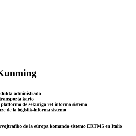
n Kunming
rodukta administrado
 transporta karto
 platformo de sekuriga ret-informa sistemo
ze de la loĝistik-informa sistemo
ervojtrafiko de la eŭropa komando-sistemo ERTMS en Italio