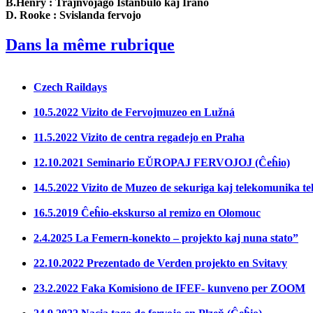
B.Henry : Trajnvojaĝo Istanbulo kaj Irano
D. Rooke : Svislanda fervojo
Dans la même rubrique
Czech Raildays
10.5.2022 Vizito de Fervojmuzeo en Lužná
11.5.2022 Vizito de centra regadejo en Praha
12.10.2021 Seminario EŬROPAJ FERVOJOJ (Ĉeĥio)
14.5.2022 Vizito de Muzeo de sekuriga kaj telekomunika t
16.5.2019 Ĉeĥio-ekskurso al remizo en Olomouc
2.4.2025 La Femern-konekto – projekto kaj nuna stato”
22.10.2022 Prezentado de Verden projekto en Svitavy
23.2.2022 Faka Komisiono de IFEF- kunveno per ZOOM