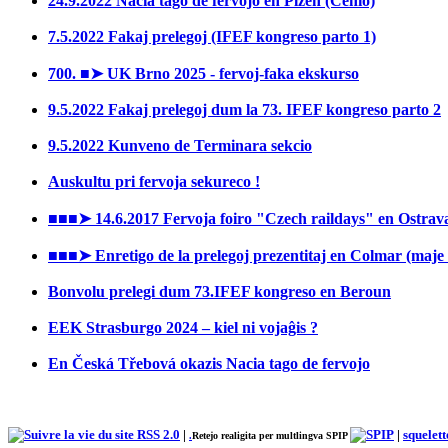
24.9.2022 Nacia tago de fervojo en Plzeň (Ĉeĥio)
7.5.2022 Fakaj prelegoj (IFEF kongreso parto 1)
700. ■➤ UK Brno 2025 - fervoj-faka ekskurso
9.5.2022 Fakaj prelegoj dum la 73. IFEF kongreso parto 2
9.5.2022 Kunveno de Terminara sekcio
Auskultu pri fervoja sekureco !
■■■➤ 14.6.2017 Fervoja foiro "Czech raildays" en Ostrav
■■■➤ Enretigo de la prelegoj prezentitaj en Colmar (maje
Bonvolu prelegi dum 73.IFEF kongreso en Beroun
EEK Strasburgo 2024 – kiel ni vojaĝis ?
En Česká Třebová okazis Nacia tago de fervojo
RSS 2.0
|
|
squelett
.
Retejo realigita per multlingva SPIP