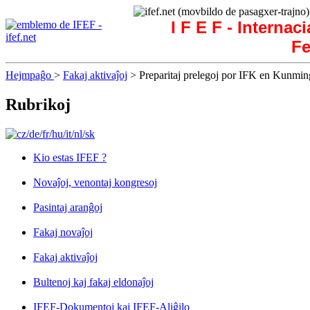
I F E F - Internac
Fe
Hejmpaĝo
>
Fakaj aktivaĵoj
> Preparitaj prelegoj por IFK en Kunmin
Rubrikoj
Kio estas IFEF ?
Novaĵoj, venontaj kongresoj
Pasintaj aranĝoj
Fakaj novaĵoj
Fakaj aktivaĵoj
Bultenoj kaj fakaj eldonaĵoj
IFEF-Dokumentoj kaj IFEF-Aliĝilo