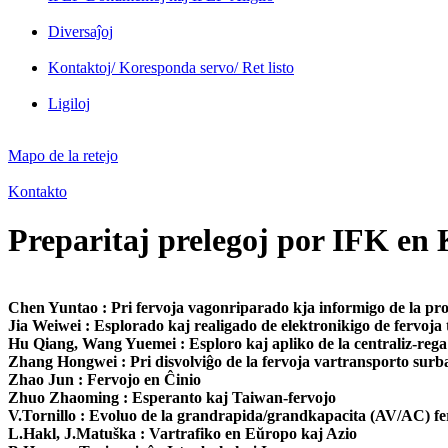
Diversaĵoj
Kontaktoj/ Koresponda servo/ Ret listo
Ligiloj
Mapo de la retejo
Kontakto
Preparitaj prelegoj por IFK e
Chen Yuntao : Pri fervoja vagonriparado kja informigo de la p
Jia Weiwei : Esplorado kaj realigado de elektronikigo de fervoja
Hu Qiang, Wang Yuemei : Esploro kaj apliko de la centraliz-rega
Zhang Hongwei : Pri disvolviĝo de la fervoja vartransporto surba
Zhao Jun : Fervojo en Ĉinio
Zhuo Zhaoming : Esperanto kaj Taiwan-fervojo
V.Tornillo : Evoluo de la grandrapida/grandkapacita (AV/AC) f
L.Hakl, J.Matuška : Vartrafiko en Eŭropo kaj Azio