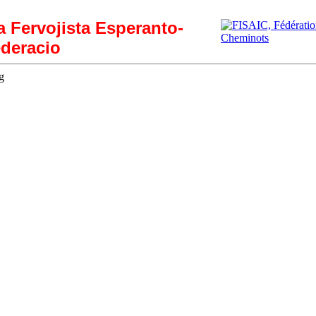
ia Fervojista Esperanto-
deracio
g