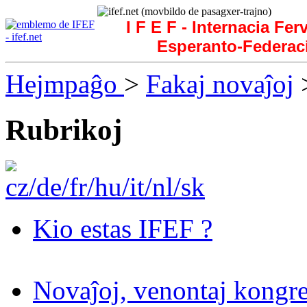
I F E F - Internacia Fer
Esperanto-Federac
Hejmpaĝo
>
Fakaj novaĵoj
>
Rubrikoj
Kio estas IFEF ?
Novaĵoj, venontaj kongre