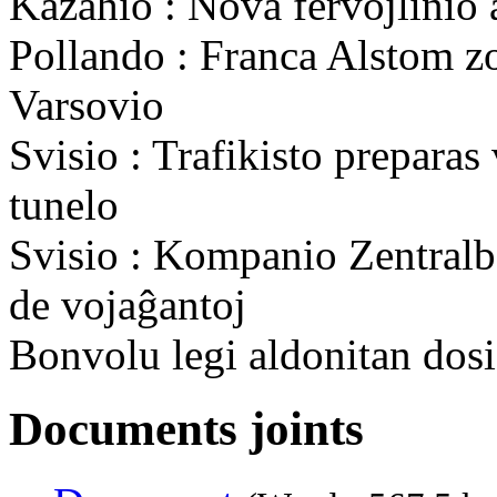
Kazaĥio : Nova fervojlinio a
Pollando : Franca Alstom zo
Varsovio
Svisio : Trafikisto preparas
tunelo
Svisio : Kompanio Zentralb
de vojaĝantoj
Bonvolu legi aldonitan dos
Documents joints