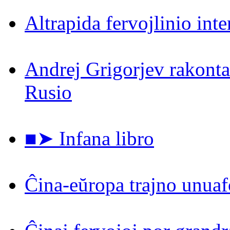
Altrapida fervojlinio int
Andrej Grigorjev rakontas
Rusio
■➤ Infana libro
Ĉina-eŭropa trajno unuaf