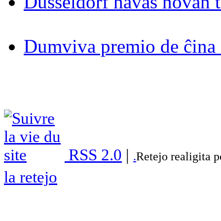
Düsseldorf havas novan 
Dumviva premio de ĉina 
RSS 2.0
|
.
Retejo realigita 
la retejo