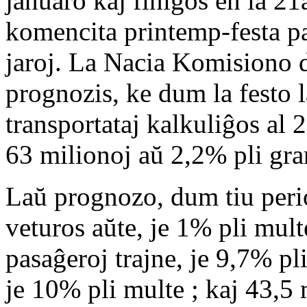
januaro kaj finiĝos en la 21
komencita printemp-festa pa
jaroj. La Nacia Komisiono
prognozis, ke dum la festo 
transportataj kalkuliĝos al 
63 milionoj aŭ 2,2% pli gran
Laŭ prognozo, dum tiu peri
veturos aŭte, je 1% pli mult
pasaĝeroj trajne, je 9,7% pl
je 10% pli multe ; kaj 43,5 