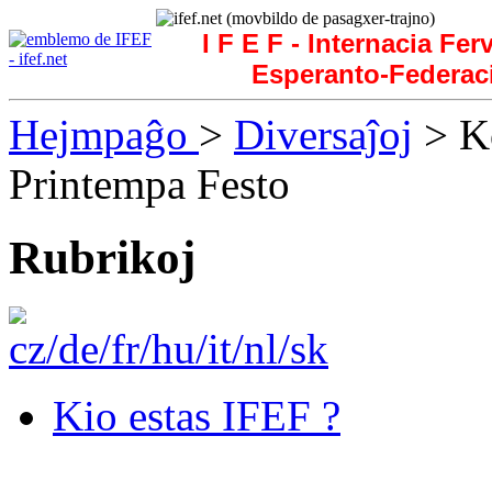
I F E F - Internacia Fer
Esperanto-Federac
Hejmpaĝo
>
Diversaĵoj
> Ko
Printempa Festo
Rubrikoj
Kio estas IFEF ?