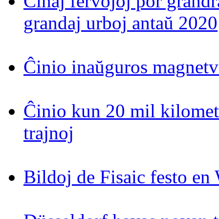
Ĉinaj fervojoj por grand
grandaj urboj antaŭ 2020
Ĉinio inaŭguros magnetv
Ĉinio kun 20 mil kilomet
trajnoj
Bildoj de Fisaic festo en