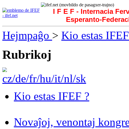
I F E F - Internacia Fer
Esperanto-Federac
Hejmpaĝo
>
Kio estas IFEF
Rubrikoj
Kio estas IFEF ?
Novaĵoj, venontaj kongre