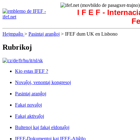
I F E F - Internac
Fe
Hejmpaĝo
>
Pasintaj aranĝoj
> IFEF dum UK en Lisbono
Rubrikoj
Kio estas IFEF ?
Novaĵoj, venontaj kongresoj
Pasintaj aranĝoj
Fakaj novaĵoj
Fakaj aktivaĵoj
Bultenoj kaj fakaj eldonaĵoj
IFEF-Dokumentoj kaj IFEF-Aliĝilo