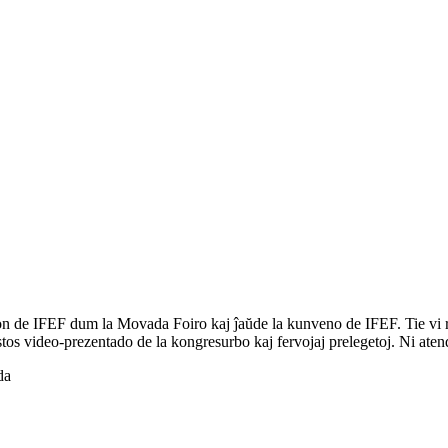
don de IFEF dum la Movada Foiro kaj ĵaŭde la kunveno de IFEF. Tie vi r
s video-prezentado de la kongresurbo kaj fervojaj prelegetoj. Ni atend
da