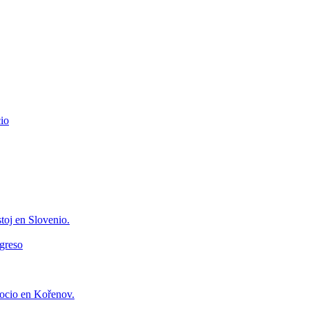
io
toj en Slovenio.
greso
ocio en Kořenov.