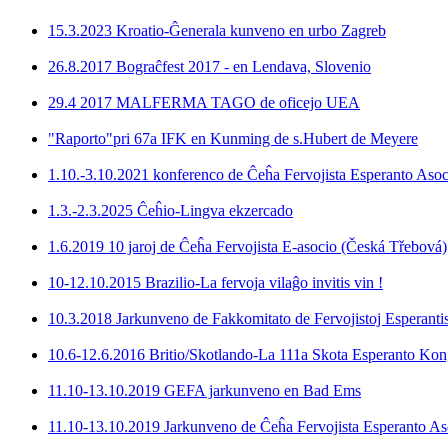
15.3.2023 Kroatio-Ĝenerala kunveno en urbo Zagreb
26.8.2017 Bograĉfest 2017 - en Lendava, Slovenio
29.4 2017 MALFERMA TAGO de oficejo UEA
"Raporto"pri 67a IFK en Kunming de s.Hubert de Meyere
1.10.-3.10.2021 konferenco de Ĉeĥa Fervojista Esperanto Asoc
1.3.-2.3.2025 Ĉeĥio-Lingva ekzercado
1.6.2019 10 jaroj de Ĉeĥa Fervojista E-asocio (Česká Třebová)
10-12.10.2015 Brazilio-La fervoja vilaĝo invitis vin !
10.3.2018 Jarkunveno de Fakkomitato de Fervojistoj Esperantis
10.6-12.6.2016 Britio/Skotlando-La 111a Skota Esperanto Kon
11.10-13.10.2019 GEFA jarkunveno en Bad Ems
11.10-13.10.2019 Jarkunveno de Ĉeĥa Fervojista Esperanto As