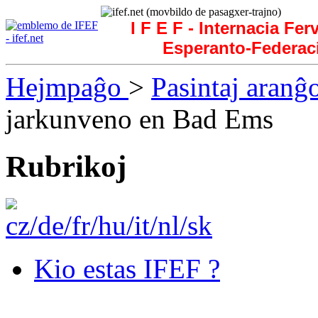
I F E F - Internacia Fer
Esperanto-Federac
Hejmpaĝo
>
Pasintaj aranĝ
jarkunveno en Bad Ems
Rubrikoj
Kio estas IFEF ?