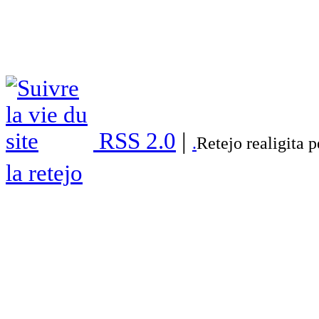
RSS 2.0
|
.
Retejo realigita 
la retejo