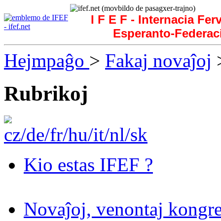
I F E F - Internacia Fer
Esperanto-Federac
Hejmpaĝo
>
Fakaj novaĵoj
>
Rubrikoj
Kio estas IFEF ?
Novaĵoj, venontaj kongre