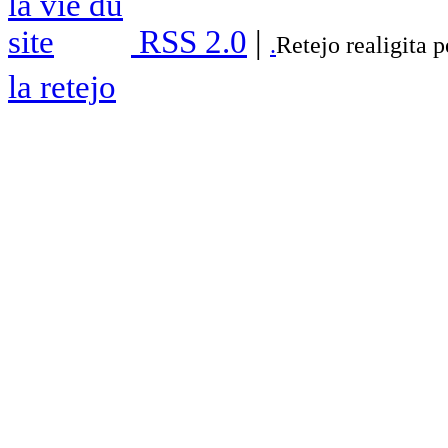
RSS 2.0
|
.
Retejo realigita 
la retejo