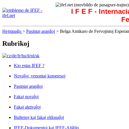
I F E F - Internac
Fe
Hejmpaĝo
>
Pasintaj aranĝoj
> Belga Amikaro de Fervojistoj Esperant
Rubrikoj
Kio estas IFEF ?
Novaĵoj, venontaj kongresoj
Pasintaj aranĝoj
Fakaj novaĵoj
Fakaj aktivaĵoj
Bultenoj kaj fakaj eldonaĵoj
IFEF-Dokumentoj kaj IFEF-Aliĝilo