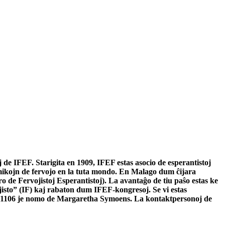
de IFEF. Starigita en 1909, IFEF estas asocio de esperantistoj
 amikojn de fervojo en la tuta mondo. En Malago dum ĉijara
o de Fervojistoj Esperantistoj). La avantaĝo de tiu paŝo estas ke
isto” (IF) kaj rabaton dum IFEF-kongresoj. Se vi estas
937 1106 je nomo de Margaretha Symoens. La kontaktpersonoj de