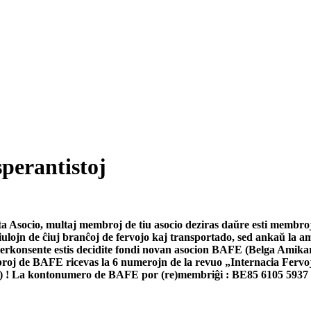
perantistoj
a Asocio, multaj membroj de tiu asocio deziras daŭre esti membroj 
esiulojn de ĉiuj branĉoj de fervojo kaj transportado, sed ankaŭ la
nterkonsente estis decidite fondi novan asocion BAFE (Belga Amikar
roj de BAFE ricevas la 6 numerojn de la revuo „Internacia Fervoj
ojistoj) ! La kontonumero de BAFE por (re)membriĝi : BE85 6105 5