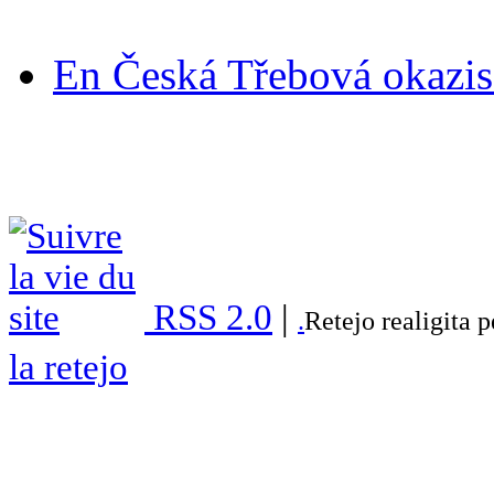
En Česká Třebová okazis 
RSS 2.0
|
.
Retejo realigita 
la retejo