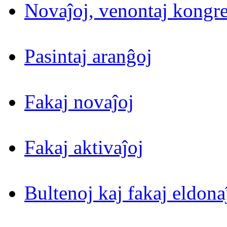
Novaĵoj, venontaj kongre
Pasintaj aranĝoj
Fakaj novaĵoj
Fakaj aktivaĵoj
Bultenoj kaj fakaj eldona