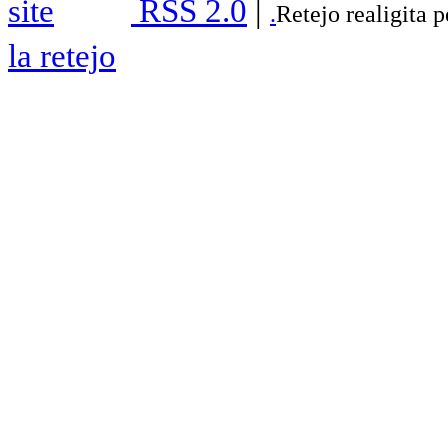
RSS 2.0
|
.
Retejo realigita 
la retejo