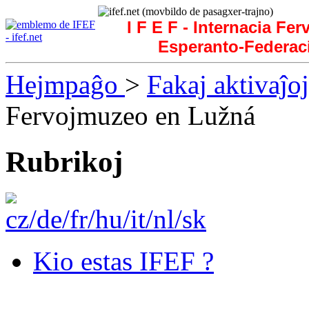
I F E F - Internacia Fer
Esperanto-Federac
Hejmpaĝo
>
Fakaj aktivaĵoj
Fervojmuzeo en Lužná
Rubrikoj
Kio estas IFEF ?