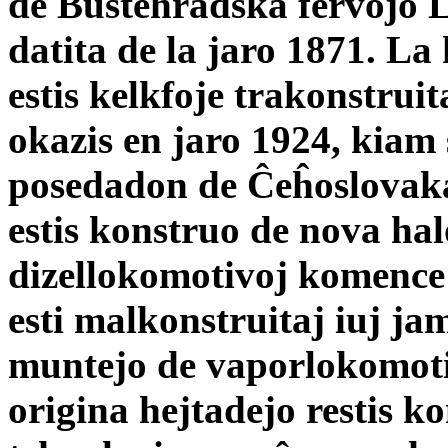
de Buštěhradská fervojo Lu
datita de la jaro 1871. La
estis kelkfoje trakonstrui
okazis en jaro 1924, kiam
posedadon de Ĉeĥoslovaka 
estis konstruo de nova hal
dizellokomotivoj komence 
esti malkonstruitaj iuj ja
muntejo de vaporlokomotiv
origina hejtadejo restis ko