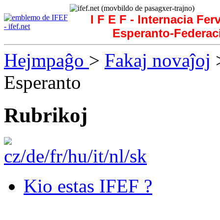
I F E F - Internacia Fer
Esperanto-Federac
Hejmpaĝo
>
Fakaj novaĵoj
>
Esperanto
Rubrikoj
Kio estas IFEF ?