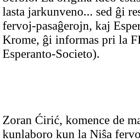
lasta jarkunveno... sed ĝi r
fervoj-pasaĝerojn, kaj Esper
Krome, ĝi informas pri la F
Esperanto-Societo).
Zoran Ćirić, komence de ma
kunlaboro kun la Niŝa fervo