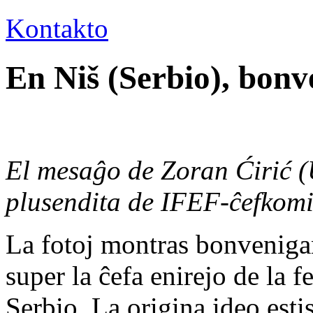
Kontakto
En Niš (Serbio), bon
El mesaĝo de Zoran Ćirić (
plusendita de IFEF-ĉefkomi
La fotoj montras bonvenigan
super la ĉefa enirejo de la 
Serbio. La origina ideo esti