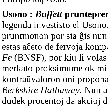
Usono :
Buffett
pruntepren
legenda investisto el Usono
pruntmonon por sia ĝis nun 
estas aĉeto de fervoja kom
Fe
(BNSF), por kiu li volas 
merkato proksimume ok mili
kontraŭvaloron oni proponas
Berkshire Hathaway
. Nun a
dudek procentoj da akcioj 