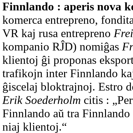
Finnlando : aperis nova 
komerca entrepreno, fondita
VR kaj rusa entrepreno
Fre
kompanio RĴD) nomiĝas
Fr
klientoj ĝi proponas eksport
trafikojn inter Finnlando k
ĝiscelaj bloktrajnoj. Estro 
Erik Soederholm
citis : „Pe
Finnlando aŭ tra Finnlando 
niaj klientoj.“