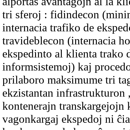
alportas avantaĝojn al la kl
tri sferoj : fidindecon (mi
internacia trafiko de eksped
travideblecon (internacia ho
ekspedinto al klienta trako 
informsistemoj) kaj procedo
prilaboro maksimume tri ta
ekzistantan infrastrukturon
kontenerajn transkargejojn k
vagonkargaj ekspedoj ni ĉia