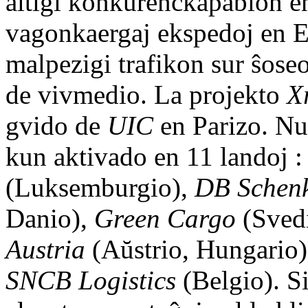
altigi konkurenckapablon en
vagonkaergaj ekspedoj en E
malpezigi trafikon sur ŝoseo
de vivmedio. La projekto
X
gvido de
UIC
en Parizo. Nu
kun aktivado en 11 landoj 
(Luksemburgio),
DB Schenk
Danio),
Green Cargo
(Sved
Austria
(Aŭstrio, Hungario
SNCB Logistics
(Belgio). S