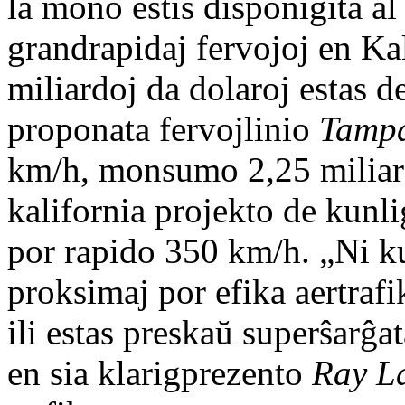
la mono estis disponigita al 
grandrapidaj fervojoj en Kal
miliardoj da dolaroj estas d
proponata fervojlinio
Tamp
km/h, monsumo 2,25 miliard
kalifornia projekto de kunl
por rapido 350 km/h. „Ni kun
proksimaj por efika aertrafi
ili estas preskaŭ superŝarĝa
en sia klarigprezento
Ray L