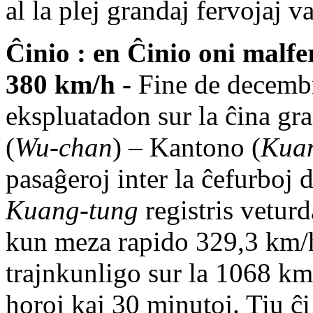
al la plej grandaj fervojaj v
Ĉinio : en Ĉinio oni malfe
380 km/h
-
Fine de decemb
ekspluatadon sur la ĉina gr
(
Wu-chan
) – Kantono (
Kua
pasaĝeroj inter la ĉefurboj 
Kuang-tung
registris vetur
kun meza rapido 329,3 km/h
trajnkunligo sur la 1068 km
horoj kaj 30 minutoj. Tiu ĉi