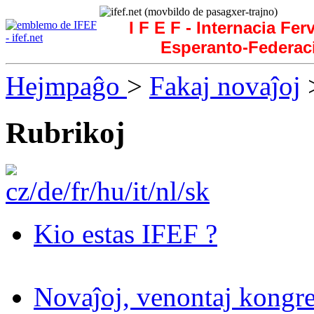
I F E F - Internacia Fer
Esperanto-Federac
Hejmpaĝo
>
Fakaj novaĵoj
>
Rubrikoj
Kio estas IFEF ?
Novaĵoj, venontaj kongre