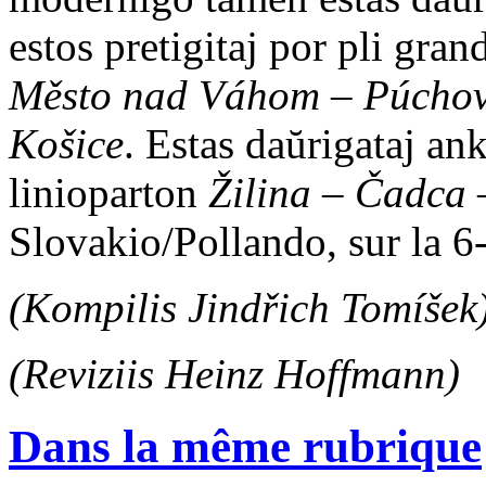
estos pretigitaj por pli gran
Město nad Váhom
–
Púcho
Košice
. Estas daŭrigataj an
linioparton
Žilina
–
Čadca
Slovakio/Pollando, sur la 6-
(Kompilis Jindřich Tomíšek
(Reviziis Heinz Hoffmann)
Dans la même rubrique