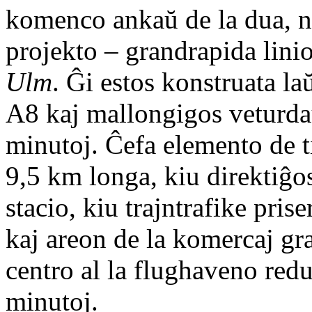
komenco ankaŭ de la dua, ne
projekto – grandrapida lini
Ulm
. Ĝi estos konstruata l
A8 kaj mallongigos veturda
minutoj. Ĉefa elemento de t
9,5 km longa, kiu direktiĝos
stacio, kiu trajntrafike pri
kaj areon de la komercaj gr
centro al la flughaveno redu
minutoj.