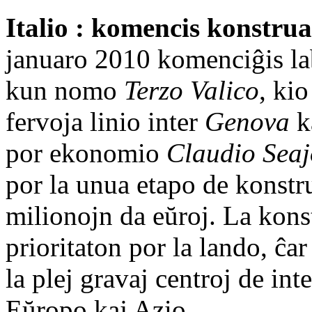
Italio : komencis konstru
januaro 2010 komenciĝis la
kun nomo
Terzo Valico
, ki
fervoja linio inter
Genova
k
por ekonomio
Claudio Seaj
por la unua etapo de kons
milionojn da eŭroj. La kons
prioritaton por la lando, ĉar
la plej gravaj centroj de int
Eŭropo kaj Azio.