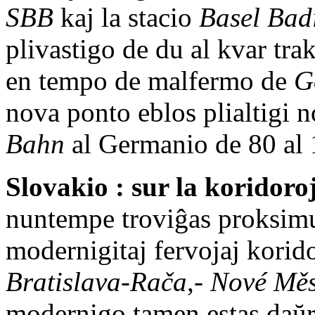
SBB
kaj la stacio
Basel Bad
plivastigo de du al kvar trak
en tempo de malfermo de
G
nova ponto eblos plialtigi 
Bahn
al Germanio de 80 al 
Slovakio : sur la koridoroj
nuntempe troviĝas proksim
modernigitaj fervojaj koridor
Bratislava-Rača
,-
Nové Mě
modernigo tamen estas daŭr