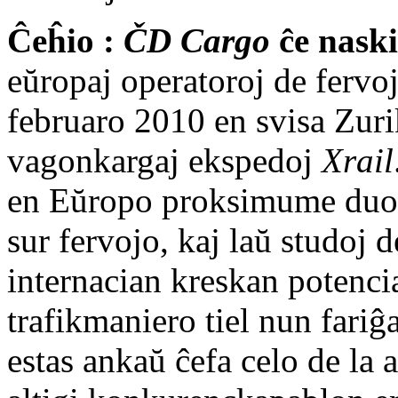
Ĉeĥio :
ČD Cargo
ĉe naski
eŭropaj operatoroj de fervoj
februaro 2010 en svisa Zuri
vagonkargaj ekspedoj
Xrail
en Eŭropo proksimume duono
sur fervojo, kaj laŭ studoj
internacian kreskan potencia
trafikmaniero tiel nun fariĝa
estas ankaŭ ĉefa celo de la 