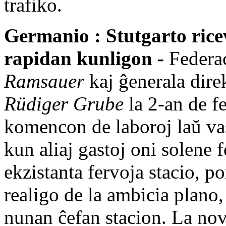
trafiko.
Germanio : Stutgarto rice
rapidan kunligon
-
Federac
Ramsauer
kaj ĝenerala dir
Rüdiger Grube
la 2-an de f
komencon de laboroj laŭ va
kun aliaj gastoj oni solene f
ekzistanta fervoja stacio, p
realigo de la ambicia plano,
nunan ĉefan stacion. La nova