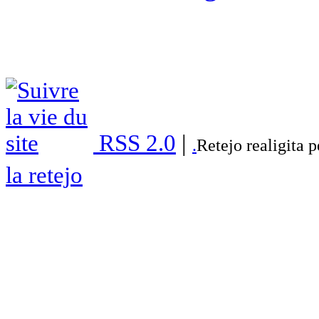
RSS 2.0
|
.
Retejo realigita 
la retejo