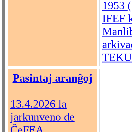
1953 (.
IFEF 
Manlib
arkiva
TEKU
Pasintaj aranĝoj
13.4.2026 la
jarkunveno de
ĈeFEA