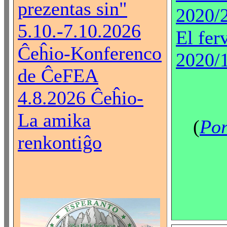
prezentas sin"
2020/
5.10.-7.10.2026
El fer
Ĉeĥio-Konferenco
2020/
de ĈeFEA
4.8.2026 Ĉeĥio-
La amika
(
Por
renkontiĝo