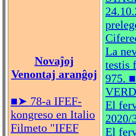
24.10.
preleg
Ciferec
La nev
Novaĵoj
testis 
Venontaj aranĝoj
975. 
VER
■➤ 78-a IFEF-
El fer
kongreso en Italio
2020/
Filmeto "IFEF
El fer