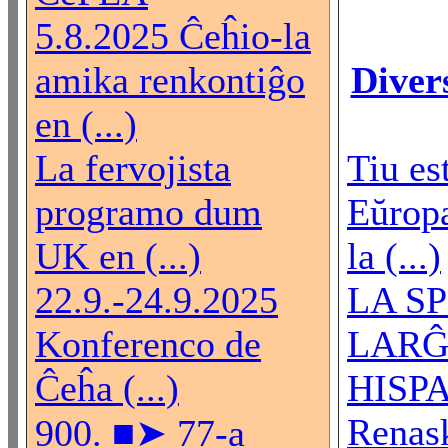
5.8.2025 Ĉeĥio-la
amika renkontiĝo
Diver
en (...)
La fervojista
Tiu es
programo dum
Eŭropa
UK en (...)
la (...)
22.9.-24.9.2025
LA S
Konferenco de
LARĜ
Ĉeĥa (...)
HISPA
Renas
900. ■➤ 77-a