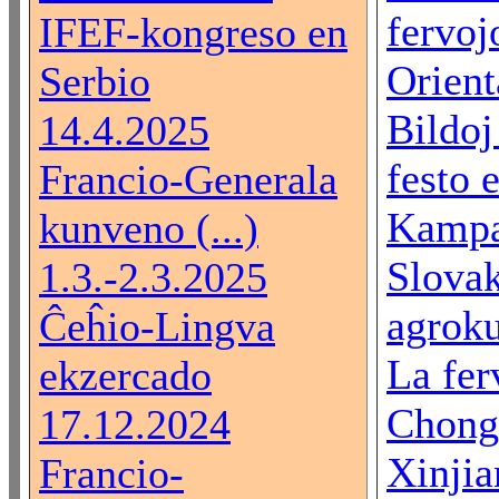
fervoj
IFEF-kongreso en
Orienta
Serbio
Bildoj
14.4.2025
festo 
Francio-Generala
Kampa
kunveno (...)
Slova
1.3.-2.3.2025
agroku
Ĉeĥio-Lingva
La fer
ekzercado
Chong
17.12.2024
Xinjian
Francio-