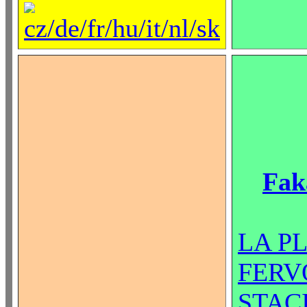
Fak
LA P
FERV
STAC