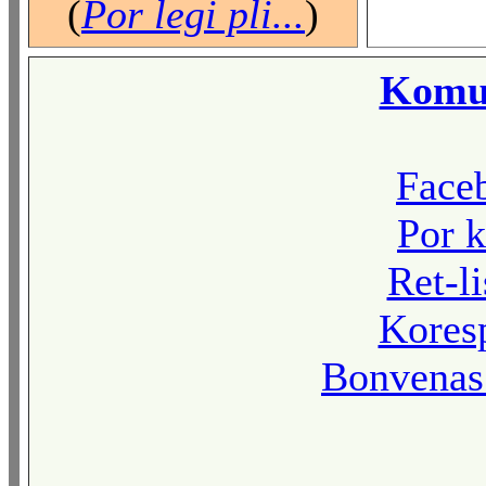
(
Por legi pli...
)
Komun
Face
Por k
Ret-l
Kores
Bonvenas 