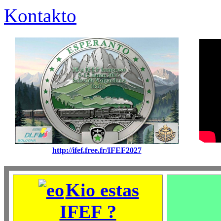
Kontakto
http://ifef.free.fr/IFEF2027
Kio estas
IFEF ?