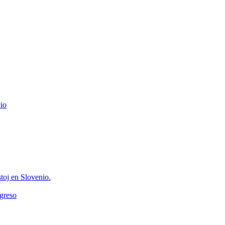
io
toj en Slovenio.
greso