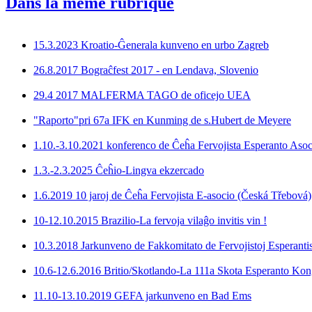
Dans la même rubrique
15.3.2023 Kroatio-Ĝenerala kunveno en urbo Zagreb
26.8.2017 Bograĉfest 2017 - en Lendava, Slovenio
29.4 2017 MALFERMA TAGO de oficejo UEA
"Raporto"pri 67a IFK en Kunming de s.Hubert de Meyere
1.10.-3.10.2021 konferenco de Ĉeĥa Fervojista Esperanto Asoc
1.3.-2.3.2025 Ĉeĥio-Lingva ekzercado
1.6.2019 10 jaroj de Ĉeĥa Fervojista E-asocio (Česká Třebová)
10-12.10.2015 Brazilio-La fervoja vilaĝo invitis vin !
10.3.2018 Jarkunveno de Fakkomitato de Fervojistoj Esperantis
10.6-12.6.2016 Britio/Skotlando-La 111a Skota Esperanto Kon
11.10-13.10.2019 GEFA jarkunveno en Bad Ems