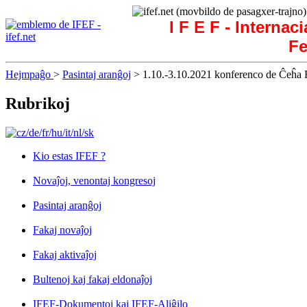
I F E F - Internac
Fe
Hejmpaĝo
>
Pasintaj aranĝoj
> 1.10.-3.10.2021 konferenco de Ĉeĥa F
Rubrikoj
Kio estas IFEF ?
Novaĵoj, venontaj kongresoj
Pasintaj aranĝoj
Fakaj novaĵoj
Fakaj aktivaĵoj
Bultenoj kaj fakaj eldonaĵoj
IFEF-Dokumentoj kaj IFEF-Aliĝilo