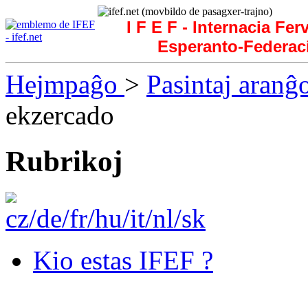
I F E F - Internacia Fer
Esperanto-Federac
Hejmpaĝo
>
Pasintaj aranĝ
ekzercado
Rubrikoj
Kio estas IFEF ?