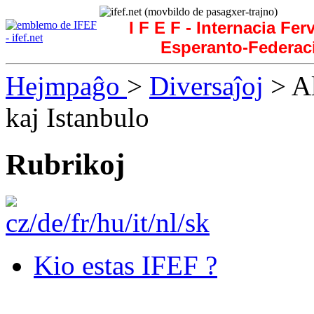
I F E F - Internacia Fer
Esperanto-Federac
Hejmpaĝo
>
Diversaĵoj
> Al
kaj Istanbulo
Rubrikoj
Kio estas IFEF ?