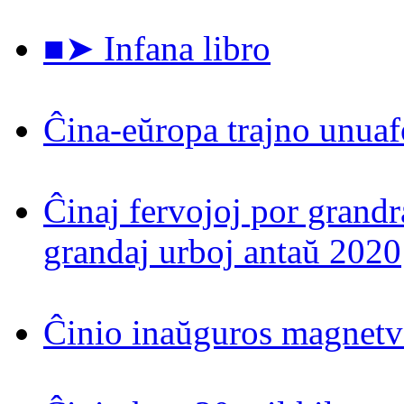
■➤ Infana libro
Ĉina-eŭropa trajno unuaf
Ĉinaj fervojoj por grand
grandaj urboj antaŭ 2020
Ĉinio inaŭguros magnetv