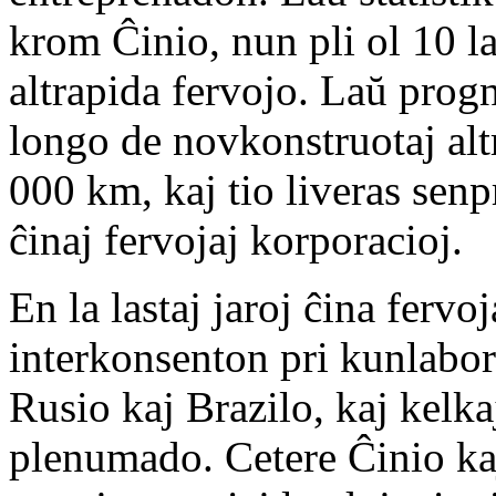
krom Ĉinio, nun pli ol 10 l
altrapida fervojo. Laŭ progn
longo de novkonstruotaj altr
000 km, kaj tio liveras sen
ĉinaj fervojaj korporacioj.
En la lastaj jaroj ĉina ferv
interkonsenton pri kunlabo
Rusio kaj Brazilo, kaj kelk
plenumado. Cetere Ĉinio ka