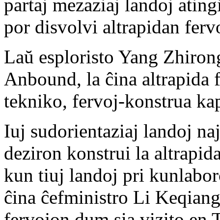
partaj mezaziaj landoj ati
por disvolvi altrapidan ferv
Laŭ esploristo Yang Zhirong 
Anbound, la ĉina altrapida 
tekniko, fervoj-konstrua kap
Iuj sudorientaziaj landoj na
deziron konstrui la altrapid
kun tiuj landoj pri kunlabo
ĉina ĉefministro Li Keqiang 
fervojon dum sia vizito en 