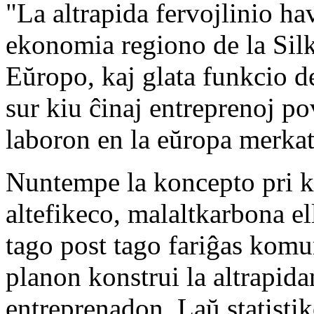
"La altrapida fervojlinio ha
ekonomia regiono de la Silk
Eŭropo, kaj glata funkcio d
sur kiu ĉinaj entreprenoj po
laboron en la eŭropa merkat
Nuntempe la koncepto pri k
altefikeco, malaltkarbona el
tago post tago fariĝas komu
planon konstrui la altrapid
entreprenadon. Laŭ statistik