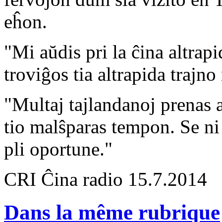
eĥon.
"Mi aŭdis pri la ĉina altrap
troviĝos tia altrapida trajno
"Multaj tajlandanoj prenas 
tio malŝparas tempon. Se ni 
pli oportune."
CRI Ĉina radio 15.7.2014
Dans la même rubrique