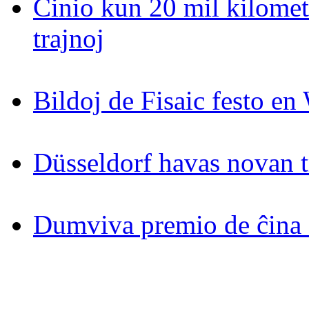
Ĉinio kun 20 mil kilomet
trajnoj
Bildoj de Fisaic festo en
Düsseldorf havas novan 
Dumviva premio de ĉina 