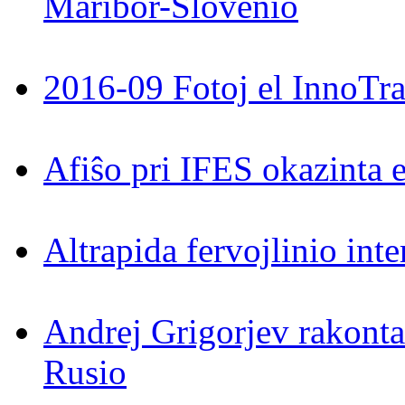
Maribor-Slovenio
2016-09 Fotoj el InnoTra
Afiŝo pri IFES okazinta 
Altrapida fervojlinio int
Andrej Grigorjev rakontas
Rusio