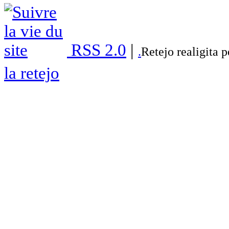
RSS 2.0
|
.
Retejo realigita 
la retejo