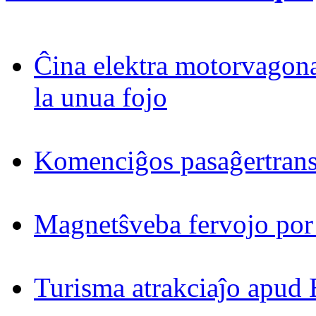
Ĉina elektra motorvagona
la unua fojo
Komenciĝos pasaĝertrans
Magnetŝveba fervojo por
Turisma atrakciaĵo apud 