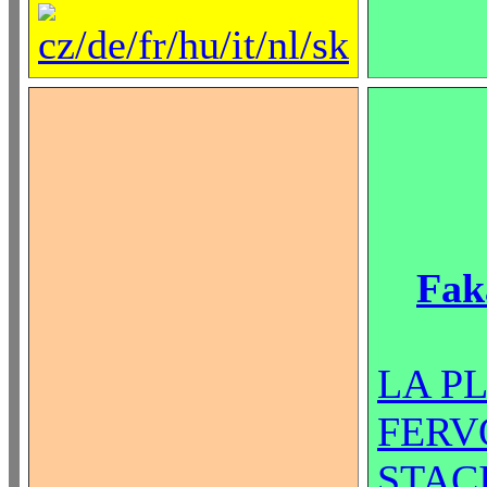
Fak
LA P
FERV
STAC