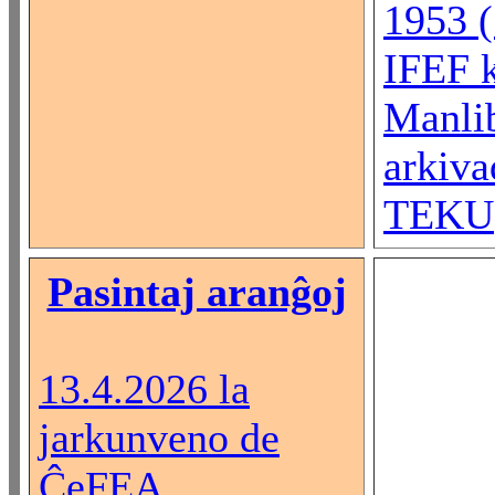
1953 (.
IFEF 
Manlib
arkiva
TEKU
Pasintaj aranĝoj
13.4.2026 la
jarkunveno de
ĈeFEA