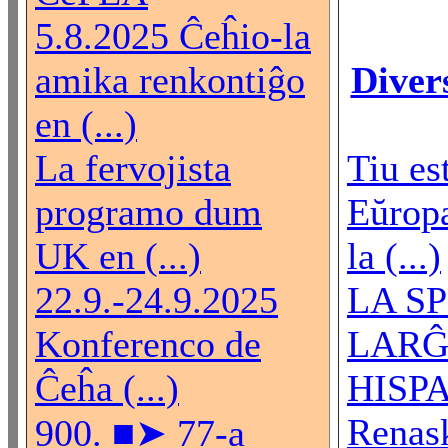
5.8.2025 Ĉeĥio-la
amika renkontiĝo
Diver
en (...)
La fervojista
Tiu es
programo dum
Eŭropa
UK en (...)
la (...)
22.9.-24.9.2025
LA S
Konferenco de
LARĜ
Ĉeĥa (...)
HISPA
Renas
900. ■➤ 77-a