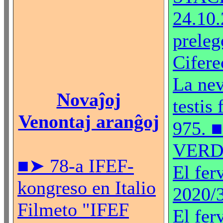
24.10.
preleg
Ciferec
La nev
Novaĵoj
testis 
Venontaj aranĝoj
975. 
VER
■➤ 78-a IFEF-
El fer
kongreso en Italio
2020/
Filmeto "IFEF
El fer