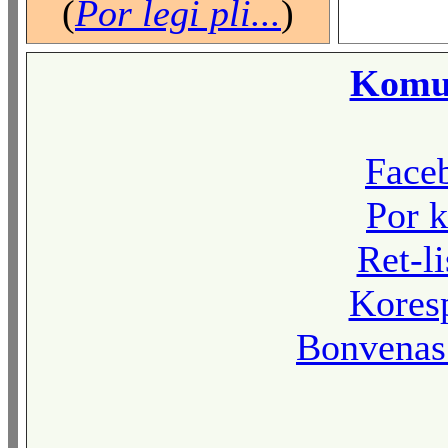
(
Por legi pli...
)
Komun
Face
Por k
Ret-l
Kores
Bonvenas 