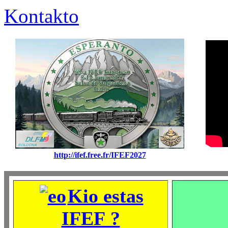
Kontakto
http://ifef.free.fr/IFEF2027
Kio estas
IFEF ?