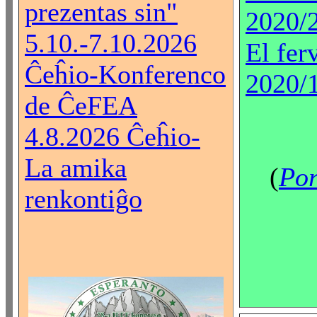
prezentas sin"
2020/
5.10.-7.10.2026
El fer
Ĉeĥio-Konferenco
2020/
de ĈeFEA
4.8.2026 Ĉeĥio-
La amika
(
Por
renkontiĝo