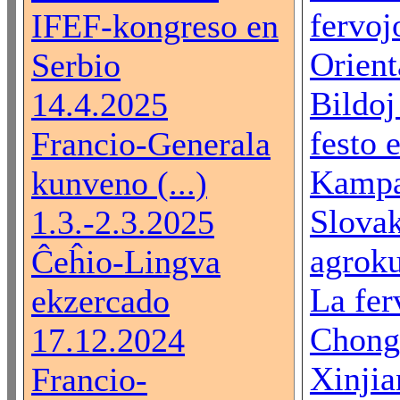
fervoj
IFEF-kongreso en
Orienta
Serbio
Bildoj
14.4.2025
festo 
Francio-Generala
Kampa
kunveno (...)
Slova
1.3.-2.3.2025
agroku
Ĉeĥio-Lingva
La fer
ekzercado
Chong
17.12.2024
Xinjian
Francio-