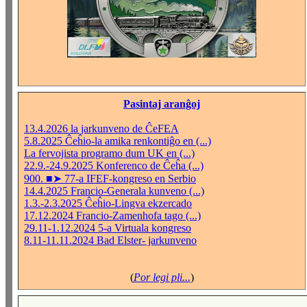
Pasintaj aranĝoj
13.4.2026 la jarkunveno de ĈeFEA
5.8.2025 Ĉeĥio-la amika renkontiĝo en (...)
La fervojista programo dum UK en (...)
22.9.-24.9.2025 Konferenco de Ĉeĥa (...)
900. ■➤ 77-a IFEF-kongreso en Serbio
14.4.2025 Francio-Generala kunveno (...)
1.3.-2.3.2025 Ĉeĥio-Lingva ekzercado
17.12.2024 Francio-Zamenhofa tago (...)
29.11-1.12.2024 5-a Virtuala kongreso
8.11-11.11.2024 Bad Elster- jarkunveno
(
Por legi pli...
)