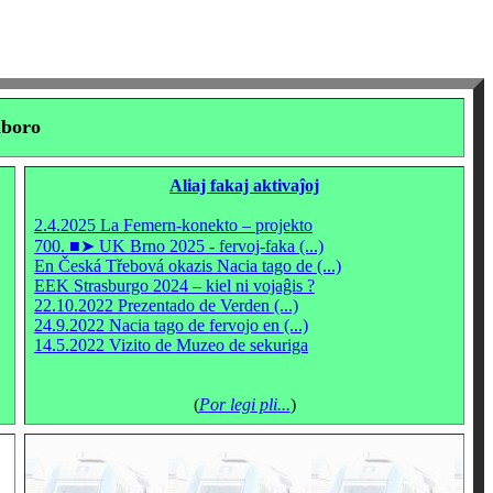
aboro
Aliaj fakaj aktivaĵoj
2.4.2025 La Femern-konekto – projekto
700. ■➤ UK Brno 2025 - fervoj-faka (...)
En Česká Třebová okazis Nacia tago de (...)
EEK Strasburgo 2024 – kiel ni vojaĝis ?
22.10.2022 Prezentado de Verden (...)
24.9.2022 Nacia tago de fervojo en (...)
14.5.2022 Vizito de Muzeo de sekuriga
(
Por legi pli...
)