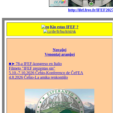
http://ifef.free.fr/IFEF202
Kio estas IFEF ?
Novaĵoj
Venontaj aranĝoj
■➤ 78-a IFEF-kongreso en Italio
Filmeto "IFEF prezentas sin"
5.10.-7.10.2026 Ĉeĥio-Konferenco de ĈeFEA
4.8.2026 Ĉeĥio-La amika renkontiĝo