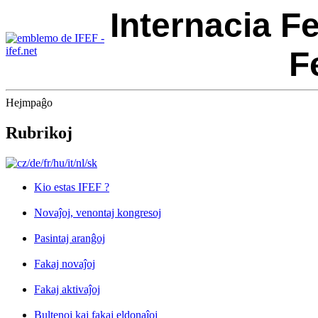
Internacia F
F
Hejmpaĝo
Rubrikoj
Kio estas IFEF ?
Novaĵoj, venontaj kongresoj
Pasintaj aranĝoj
Fakaj novaĵoj
Fakaj aktivaĵoj
Bultenoj kaj fakaj eldonaĵoj