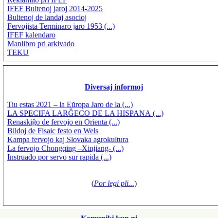
IFEF Bultenoj jaroj 2014-2025
Bultenoj de landaj asocioj
Fervojista Terminaro jaro 1953 (...)
IFEF kalendaro
Manlibro pri arkivado
TEKU
Diversaj informoj
Tiu estas 2021 – la Eŭropa Jaro de la (...)
LA SPECIFA LARĜECO DE LA HISPANA (...)
Renaskiĝo de fervojo en Orienta (...)
Bildoj de Fisaic festo en Wels
Kampa fervojo kaj Slovaka agrokultura
La fervojo Chongqing –Xinjiang- (...)
Instruado por servo sur rapida (...)
(
Por legi pli...
)