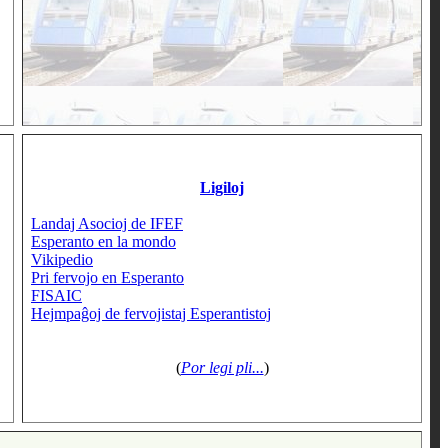
Ligiloj
Landaj Asocioj de IFEF
Esperanto en la mondo
Vikipedio
Pri fervojo en Esperanto
FISAIC
Hejmpaĝoj de fervojistaj Esperantistoj
(
Por legi pli...
)