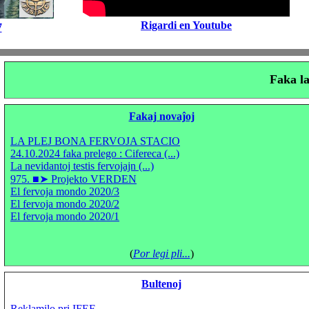
Rigardi en Youtube
7
Faka l
Fakaj novaĵoj
LA PLEJ BONA FERVOJA STACIO
24.10.2024 faka prelego : Cifereca (...)
La nevidantoj testis fervojajn (...)
975. ■➤ Projekto VERDEN
El fervoja mondo 2020/3
El fervoja mondo 2020/2
El fervoja mondo 2020/1
(
Por legi pli...
)
Bultenoj
Reklamilo pri IFEF