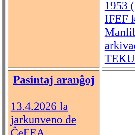
1953 (.
IFEF 
Manlib
arkiva
TEKU
Pasintaj aranĝoj
13.4.2026 la
jarkunveno de
ĈeFEA