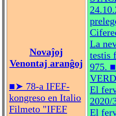
24.10.
preleg
Ciferec
La nev
Novaĵoj
testis 
Venontaj aranĝoj
975. 
VER
■➤ 78-a IFEF-
El fer
kongreso en Italio
2020/
Filmeto "IFEF
El fer