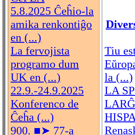
5.8.2025 Ĉeĥio-la
amika renkontiĝo
Diver
en (...)
La fervojista
Tiu es
programo dum
Eŭropa
UK en (...)
la (...)
22.9.-24.9.2025
LA S
Konferenco de
LARĜ
Ĉeĥa (...)
HISPA
Renas
900. ■➤ 77-a