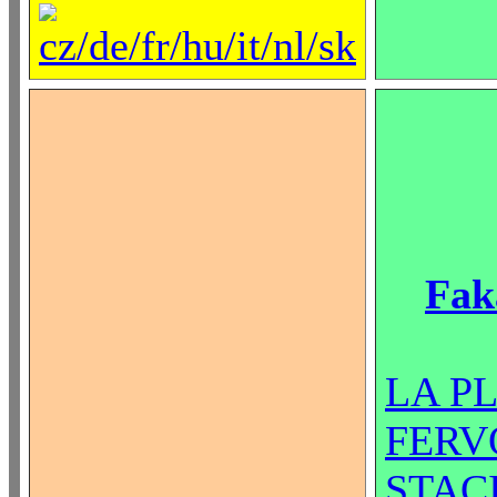
Fak
LA P
FERV
STAC