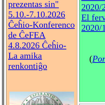
prezentas sin"
2020/
5.10.-7.10.2026
El fer
Ĉeĥio-Konferenco
2020/
de ĈeFEA
4.8.2026 Ĉeĥio-
La amika
(
Por
renkontiĝo