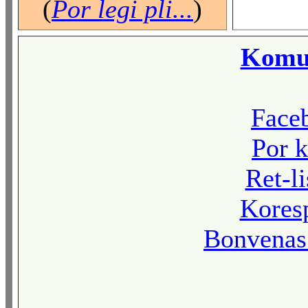
(
Por legi pli...
)
Komun
Face
Por k
Ret-l
Kores
Bonvenas 