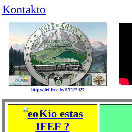
Kontakto
http://ifef.free.fr/IFEF2027
Kio estas
IFEF ?