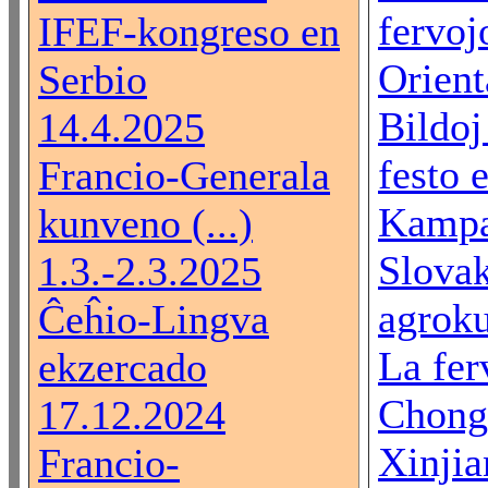
fervoj
IFEF-kongreso en
Orienta
Serbio
Bildoj
14.4.2025
festo 
Francio-Generala
Kampa
kunveno (...)
Slova
1.3.-2.3.2025
agroku
Ĉeĥio-Lingva
La fer
ekzercado
Chong
17.12.2024
Xinjian
Francio-