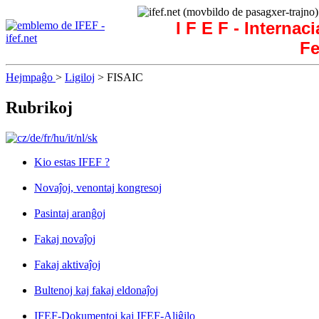
I F E F - Internac
Fe
Hejmpaĝo
>
Ligiloj
> FISAIC
Rubrikoj
Kio estas IFEF ?
Novaĵoj, venontaj kongresoj
Pasintaj aranĝoj
Fakaj novaĵoj
Fakaj aktivaĵoj
Bultenoj kaj fakaj eldonaĵoj
IFEF-Dokumentoj kaj IFEF-Aliĝilo