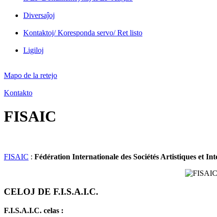
Diversaĵoj
Kontaktoj/ Koresponda servo/ Ret listo
Ligiloj
Mapo de la retejo
Kontakto
FISAIC
FISAIC
:
Fédération Internationale des Sociétés Artistiques et Int
CELOJ DE F.I.S.A.I.C.
F.I.S.A.I.C. celas :