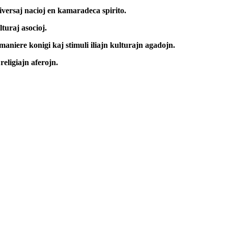
 diversaj nacioj en kamaradeca spirito.
lturaj asocioj.
amaniere konigi kaj stimuli iliajn kulturajn agadojn.
religiajn aferojn.