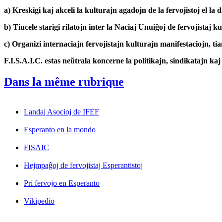
a) Kreskigi kaj akceli la kulturajn agadojn de la fervojistoj el la
b) Tiucele starigi rilatojn inter la Naciaj Unuiĝoj de fervojistaj ku
c) Organizi internaciajn fervojistajn kulturajn manifestaciojn, ti
F.I.S.A.I.C. estas neŭtrala koncerne la politikajn, sindikatajn kaj 
Dans la même rubrique
Landaj Asocioj de IFEF
Esperanto en la mondo
FISAIC
Hejmpaĝoj de fervojistaj Esperantistoj
Pri fervojo en Esperanto
Vikipedio