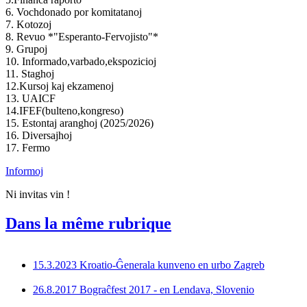
6. Vochdonado por komitatanoj
7. Kotozoj
8. Revuo *"Esperanto-Fervojisto"*
9. Grupoj
10. Informado,varbado,ekspozicioj
11. Staghoj
12.Kursoj kaj ekzamenoj
13. UAICF
14.IFEF(bulteno,kongreso)
15. Estontaj aranghoj (2025/2026)
16. Diversajhoj
17. Fermo
Informoj
Ni invitas vin !
Dans la même rubrique
15.3.2023 Kroatio-Ĝenerala kunveno en urbo Zagreb
26.8.2017 Bograĉfest 2017 - en Lendava, Slovenio