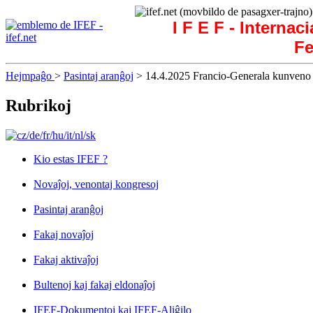
I F E F - Internac
Fe
Hejmpaĝo
>
Pasintaj aranĝoj
> 14.4.2025 Francio-Generala kunveno
Rubrikoj
Kio estas IFEF ?
Novaĵoj, venontaj kongresoj
Pasintaj aranĝoj
Fakaj novaĵoj
Fakaj aktivaĵoj
Bultenoj kaj fakaj eldonaĵoj
IFEF-Dokumentoj kaj IFEF-Aliĝilo