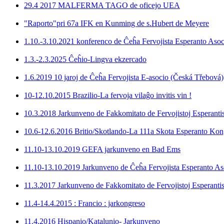
29.4 2017 MALFERMA TAGO de oficejo UEA
"Raporto"pri 67a IFK en Kunming de s.Hubert de Meyere
1.10.-3.10.2021 konferenco de Ĉeĥa Fervojista Esperanto Asoc
1.3.-2.3.2025 Ĉeĥio-Lingva ekzercado
1.6.2019 10 jaroj de Ĉeĥa Fervojista E-asocio (Česká Třebová)
10-12.10.2015 Brazilio-La fervoja vilaĝo invitis vin !
10.3.2018 Jarkunveno de Fakkomitato de Fervojistoj Esperantis
10.6-12.6.2016 Britio/Skotlando-La 111a Skota Esperanto Kon
11.10-13.10.2019 GEFA jarkunveno en Bad Ems
11.10-13.10.2019 Jarkunveno de Ĉeĥa Fervojista Esperanto As
11.3.2017 Jarkunveno de Fakkomitato de Fervojistoj Esperantis
11.4-14.4.2015 : Francio : jarkongreso
11.4.2016 Hispanio/Katalunio- Jarkunveno