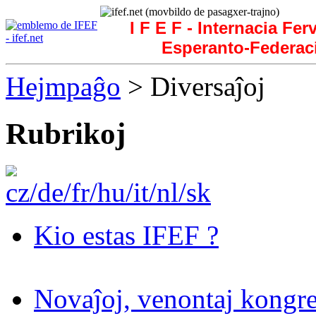
I F E F - Internacia Fer
Esperanto-Federac
Hejmpaĝo
> Diversaĵoj
Rubrikoj
Kio estas IFEF ?
Novaĵoj, venontaj kongre