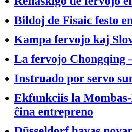
Renaskiĝo de fervojo e
Bildoj de Fisaic festo e
Kampa fervojo kaj Slo
La fervojo Chongqing 
Instruado por servo sur
Ekfunkciis la Mombas-
ĉina entrepreno
Düsseldorf havas nova