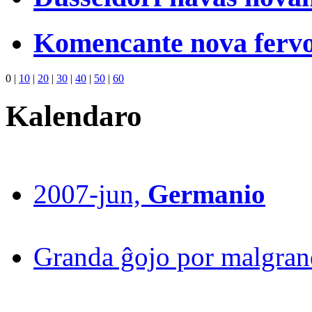
Komencante nova fervo
0
|
10
|
20
|
30
|
40
|
50
|
60
Kalendaro
2007-jun,
Germanio
Granda ĝojo por malgrand