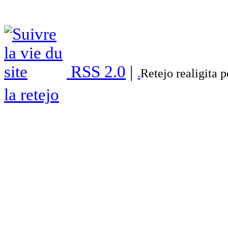
RSS 2.0
|
.
Retejo realigita 
la retejo