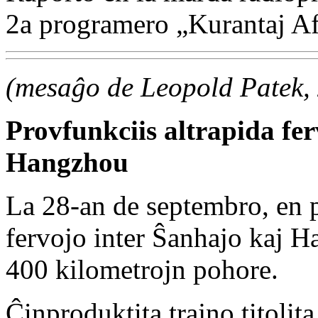
2a programero „Kurantaj Af
(mesaĝo de Leopold Patek,
Provfunkciis altrapida fer
Hangzhou
La 28-an de septembro, en 
fervojo inter Ŝanhajo kaj H
400 kilometrojn pohore.
Ĉinproduktita trajno titoli