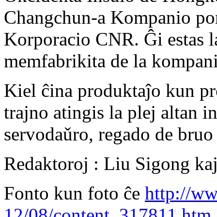
Changchun-a Kompanio por 
Korporacio CNR. Ĝi estas la
memfabrikita de la kompanio
Kiel ĉina produktaĵo kun pro
trajno atingis la plej altan
servodaǔro, regado de bruo 
Redaktoroj : Liu Sigong ka
Fonto kun foto ĉe
http://ww
12/08/content_317811.htm