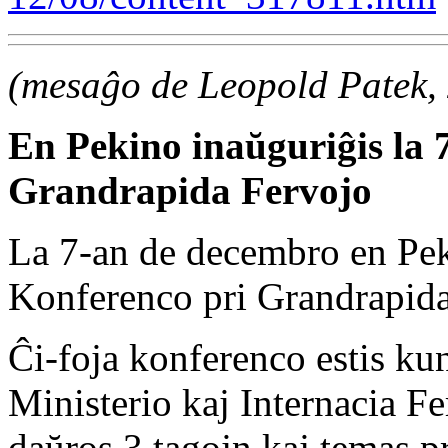
(mesaĝo de Leopold Patek,
En Pekino inaŭguriĝis la
Grandrapida Fervojo
La 7-an de decembro en Pek
Konferenco pri Grandrapid
Ĉi-foja konferenco estis ku
Ministerio kaj Internacia F
daŭros 3 tagojn kaj temas pr