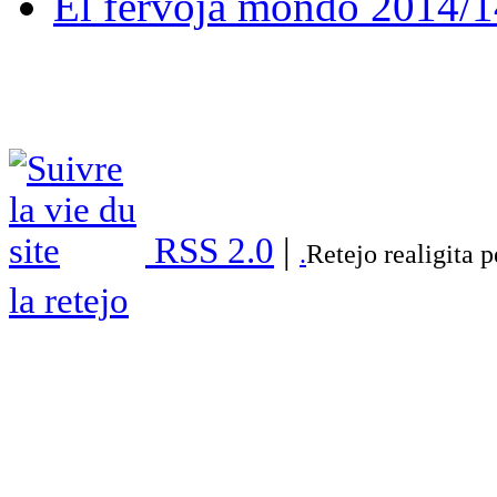
El fervoja mondo 2014/1
RSS 2.0
|
.
Retejo realigita 
la retejo