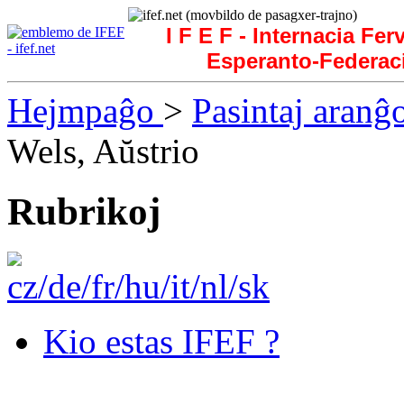
I F E F - Internacia Fer
Esperanto-Federac
Hejmpaĝo
>
Pasintaj aranĝ
Wels, Aŭstrio
Rubrikoj
Kio estas IFEF ?