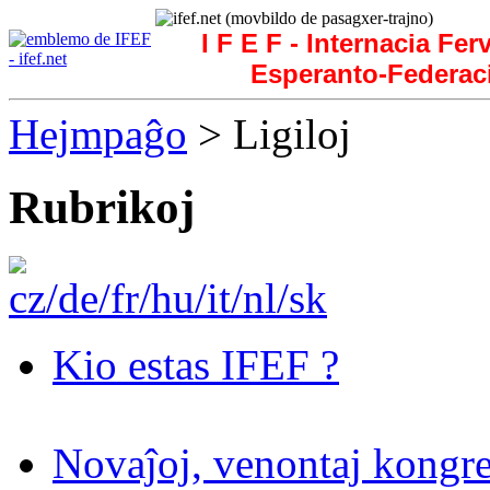
I F E F - Internacia Fer
Esperanto-Federac
Hejmpaĝo
> Ligiloj
Rubrikoj
Kio estas IFEF ?
Novaĵoj, venontaj kongre