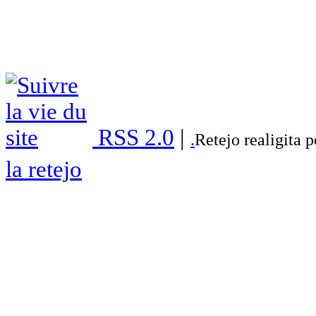
RSS 2.0
|
.
Retejo realigita 
la retejo