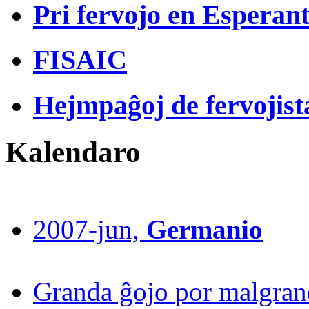
Pri fervojo en Esperan
FISAIC
Hejmpaĝoj de fervojist
Kalendaro
2007-jun,
Germanio
Granda ĝojo por malgrand