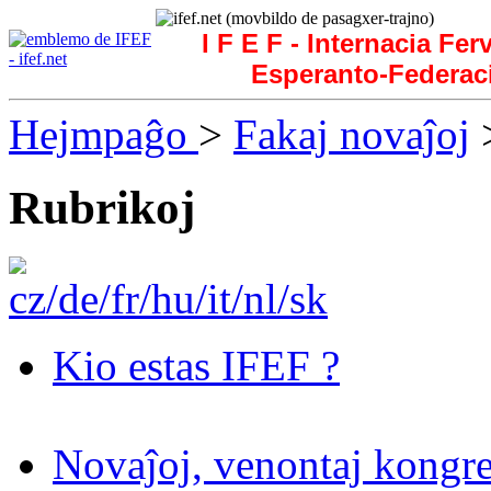
I F E F - Internacia Fer
Esperanto-Federac
Hejmpaĝo
>
Fakaj novaĵoj
>
Rubrikoj
Kio estas IFEF ?
Novaĵoj, venontaj kongre