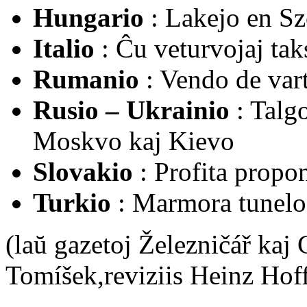
Hungario
: Lakejo en Sz
Italio
: Ĉu veturvojaj tak
Rumanio
: Vendo de vart
Rusio – Ukrainio
: Talg
Moskvo kaj Kievo
Slovakio
: Profita prop
Turkio
: Marmora tunelo
(laŭ gazetoj Železničář kaj
Tomíšek,reviziis Heinz Ho