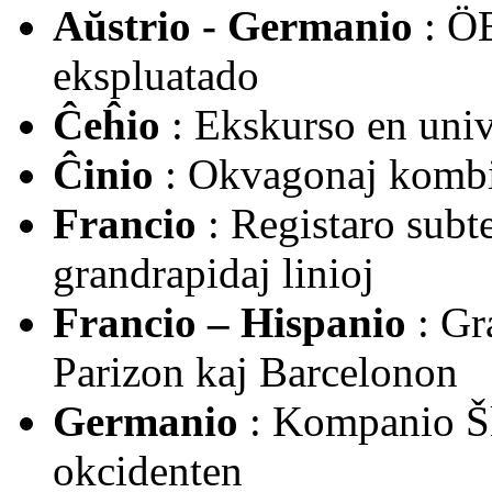
Aŭstrio - Germanio
: ÖB
ekspluatado
Ĉeĥio
: Ekskurso en univ
Ĉinio
: Okvagonaj kombi
Francio
: Registaro subt
grandrapidaj linioj
Francio – Hispanio
: Gr
Parizon kaj Barcelonon
Germanio
: Kompanio Šk
okcidenten