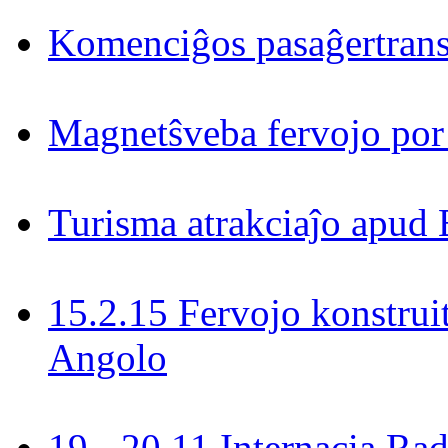
Komenciĝos pasaĝertrans
Magnetŝveba fervojo por
Turisma atrakciaĵo apud 
15.2.15 Fervojo konstrui
Angolo
19 - 20.11 Internacia R