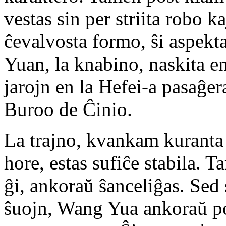
vestas sin per striita robo k
ĉevalvosta formo, ŝi aspekt
Yuan, la knabino, naskita en
jarojn en la Hefei-a pasaĝer
Buroo de Ĉinio.
La trajno, kvankam kuranta 
hore, estas sufiĉe stabila. 
ĝi, ankoraŭ ŝanceliĝas. Sed
ŝuojn, Wang Yua ankoraŭ pov