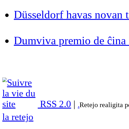
Düsseldorf havas novan 
Dumviva premio de ĉina 
RSS 2.0
|
.
Retejo realigita 
la retejo