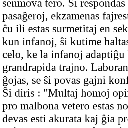
senmova tero. Ŝi respondas
pasaĝeroj, ekzamenas fajrest
ĉu ili estas surmetitaj en s
kun infanoj, ŝi kutime halta
celo, ke la infanoj adaptiĝu 
grandrapida trajno. Laboran
ĝojas, se ŝi povas gajni kon
Ŝi diris : "Multaj homoj opi
pro malbona vetero estas no
devas esti akurata kaj ĝia p