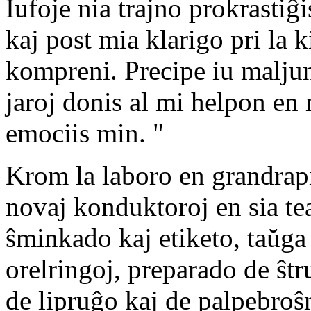
Iufoje nia trajno prokrastiĝ
kaj post mia klarigo pri la 
kompreni. Precipe iu maljun
jaroj donis al mi helpon en 
emociis min. "
Krom la laboro en grandrap
novaj konduktoroj en sia te
ŝminkado kaj etiketo, taŭga
orelringoj, preparado de ŝt
de lipruĝo kaj de palpebroŝ