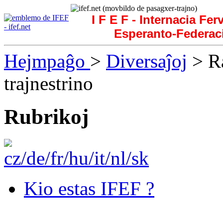
I F E F - Internacia Fer
Esperanto-Federac
Hejmpaĝo
>
Diversaĵoj
> Ra
trajnestrino
Rubrikoj
Kio estas IFEF ?