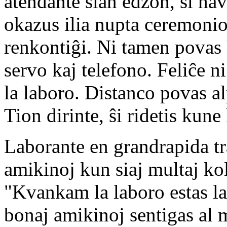
atendante sian edzon, ŝi ha
okazus ilia nupta ceremonio
renkontiĝi. Ni tamen povas 
servo kaj telefono. Feliĉe n
la laboro. Distanco povas al
Tion dirinte, ŝi ridetis kune
Laborante en grandrapida t
amikinoj kun siaj multaj kol
"Kvankam la laboro estas l
bonaj amikinoj sentigas al 