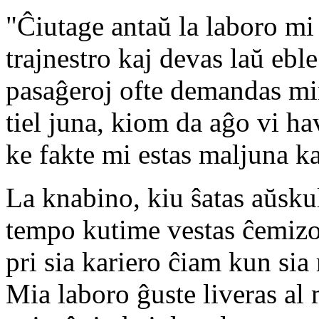
"Ĉiutage antaŭ la laboro mi 
trajnestro kaj devas laŭ eble
pasaĝeroj ofte demandas min 
tiel juna, kiom da aĝo vi ha
ke fakte mi estas maljuna ka
La knabino, kiu ŝatas aŭskul
tempo kutime vestas ĉemizon
pri sia kariero ĉiam kun sia
Mia laboro ĝuste liveras al