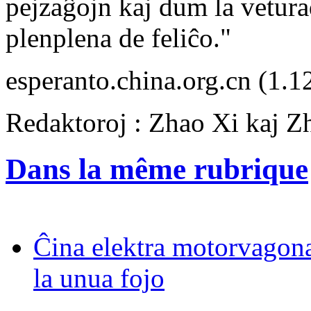
pejzaĝojn kaj dum la vetura
plenplena de feliĉo."
esperanto.china.org.cn (1.1
Redaktoroj : Zhao Xi kaj 
Dans la même rubrique
Ĉina elektra motorvagona
la unua fojo