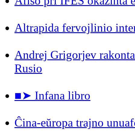
Afiŝo pri IFES okazinta 
Altrapida fervojlinio int
Andrej Grigorjev rakontas
Rusio
■➤ Infana libro
Ĉina-eŭropa trajno unuaf